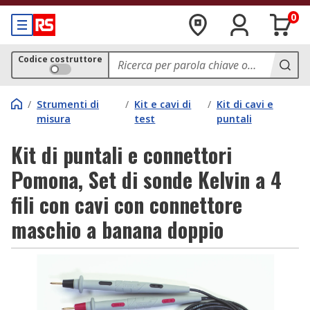
0
Codice costruttore
/
Strumenti di
/
Kit e cavi di
/
Kit di cavi e
misura
test
puntali
Kit di puntali e connettori
Pomona, Set di sonde Kelvin a 4
fili con cavi con connettore
maschio a banana doppio