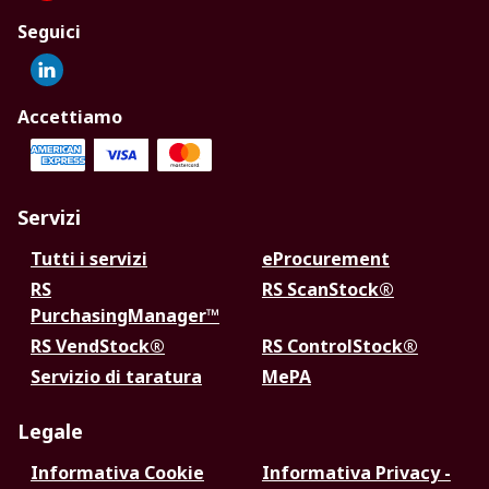
Seguici
Accettiamo
Servizi
Tutti i servizi
eProcurement
RS
RS ScanStock®
PurchasingManager™
RS VendStock®
RS ControlStock®
Servizio di taratura
MePA
Legale
Informativa Cookie
Informativa Privacy -