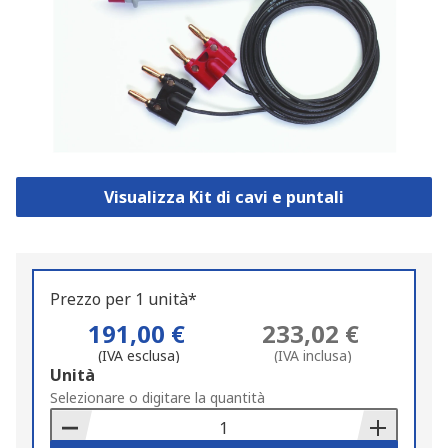
Visualizza Kit di cavi e puntali
Prezzo per 1 unità*
191,00 €
233,02 €
(IVA esclusa)
(IVA inclusa)
Add
Unità
to
Selezionare o digitare la quantità
Basket