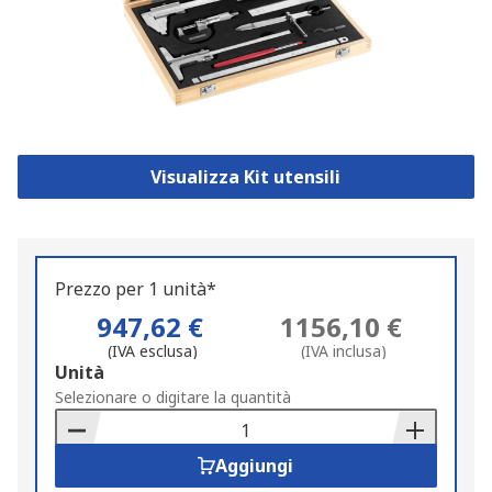
Visualizza Kit utensili
Prezzo per 1 unità*
947,62 €
1156,10 €
(IVA esclusa)
(IVA inclusa)
Add
Unità
to
Selezionare o digitare la quantità
Basket
Aggiungi