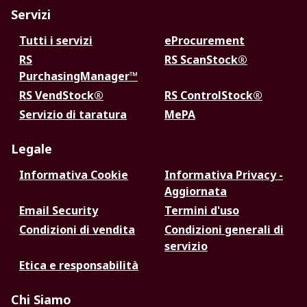
Servizi
Tutti i servizi
eProcurement
RS
RS ScanStock®
PurchasingManager™
RS VendStock®
RS ControlStock®
Servizio di taratura
MePA
Legale
Informativa Cookie
Informativa Privacy -
Aggiornata
Email Security
Termini d'uso
Condizioni di vendita
Condizioni generali di
servizio
Etica e responsabilità
Chi Siamo