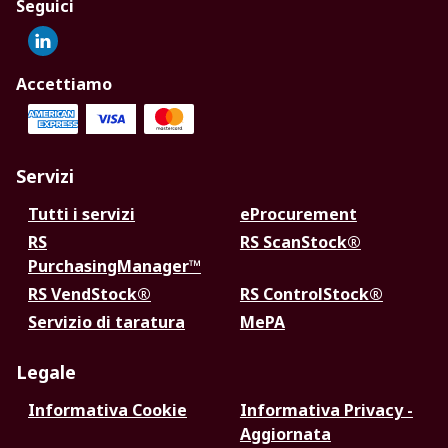
Seguici
Accettiamo
Servizi
Tutti i servizi
eProcurement
RS
RS ScanStock®
PurchasingManager™
RS VendStock®
RS ControlStock®
Servizio di taratura
MePA
Legale
Informativa Cookie
Informativa Privacy -
Aggiornata