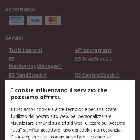
Accettiamo
Servizi
Tutti i servizi
eProcurement
RS
RS ScanStock®
PurchasingManager™
RS VendStock®
RS ControlStock®
Servizio di taratura
MePA
I cookie influenzano il servizio che
possiamo offrirti.
Legale
Utilizziamo i cookie e altre tecnologie per analizzare
Informativa Cookie
Informativa Privacy -
l'utilizzo del nostro sito web, per personalizzare e
Aggiornata
visualizzare annunci su altri siti web. Cliccare su "Accetta
Email Security
Termini d'uso
tutti" significa accettare l'uso dei cookie non essenziali.
Condizioni di vendita
Condizioni generali di
Puoi scegliere quali cookie accettare cliccando su