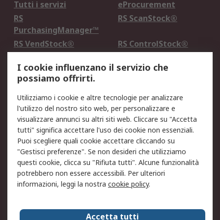
Tutti i servizi
eProcurement
RS
RS ScanStock®
PurchasingManager™
RS VendStock®
RS ControlStock®
Servizio di taratura
MePA
I cookie influenzano il servizio che
possiamo offrirti.
Legale
Utilizziamo i cookie e altre tecnologie per analizzare
Informativa Cookie
Informativa Privacy -
l'utilizzo del nostro sito web, per personalizzare e
Aggiornata
visualizzare annunci su altri siti web. Cliccare su "Accetta
Email Security
Termini d'uso
tutti" significa accettare l'uso dei cookie non essenziali.
Condizioni di vendita
Condizioni generali di
Puoi scegliere quali cookie accettare cliccando su
servizio
"Gestisci preferenze". Se non desideri che utilizziamo
questi cookie, clicca su "Rifiuta tutti". Alcune funzionalità
Etica e responsabilità
potrebbero non essere accessibili. Per ulteriori
informazioni, leggi la nostra
cookie policy
.
Chi Siamo
Chi Siamo
Contattaci
Accetta tutti