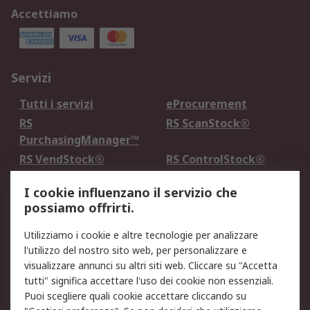
Accettiamo
Servizi
Tutti i servizi
eProcurement
RS
RS ScanStock®
PurchasingManager™
RS VendStock®
RS ControlStock®
Servizio di taratura
MePA
I cookie influenzano il servizio che
possiamo offrirti.
Legale
Utilizziamo i cookie e altre tecnologie per analizzare
Informativa Cookie
Informativa Privacy -
l'utilizzo del nostro sito web, per personalizzare e
Aggiornata
visualizzare annunci su altri siti web. Cliccare su "Accetta
Email Security
Termini d'uso
tutti" significa accettare l'uso dei cookie non essenziali.
Condizioni di vendita
Condizioni generali di
Puoi scegliere quali cookie accettare cliccando su