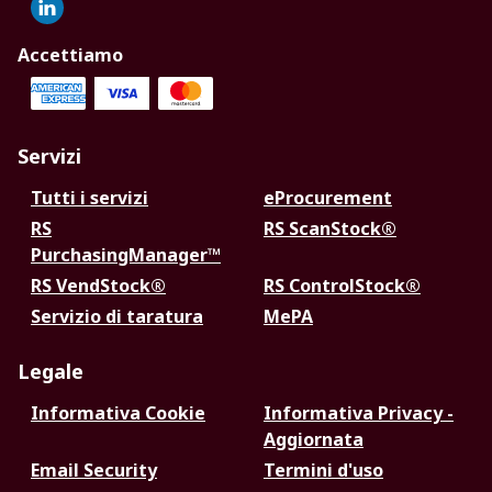
Accettiamo
Servizi
Tutti i servizi
eProcurement
RS
RS ScanStock®
PurchasingManager™
RS VendStock®
RS ControlStock®
Servizio di taratura
MePA
Legale
Informativa Cookie
Informativa Privacy -
Aggiornata
Email Security
Termini d'uso