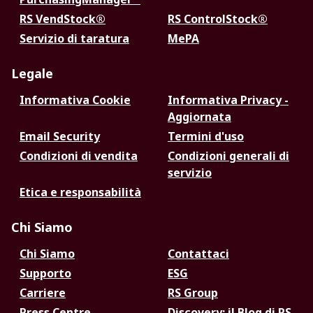
RS VendStock®
RS ControlStock®
Servizio di taratura
MePA
Legale
Informativa Cookie
Informativa Privacy -
Aggiornata
Email Security
Termini d'uso
Condizioni di vendita
Condizioni generali di
servizio
Etica e responsabilità
Chi Siamo
Chi Siamo
Contattaci
Supporto
ESG
Carriere
RS Group
Press Centre
Discovery: il Blog di RS