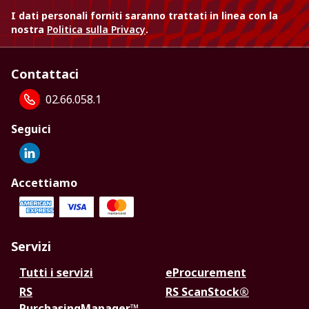
I dati personali forniti saranno trattati in linea con la
nostra
Politica sulla Privacy
.
Contattaci
02.66.058.1
Seguici
Accettiamo
Servizi
Tutti i servizi
eProcurement
RS
RS ScanStock®
PurchasingManager™