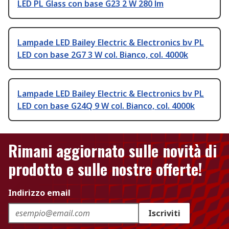
LED PL Glass con base G23 2 W 280 lm
Lampade LED Bailey Electric & Electronics bv PL
LED con base 2G7 3 W col. Bianco, col. 4000k
Lampade LED Bailey Electric & Electronics bv PL
LED con base G24Q 9 W col. Bianco, col. 4000k
Rimani aggiornato sulle novità di
prodotto e sulle nostre offerte!
Indirizzo email
Iscriviti