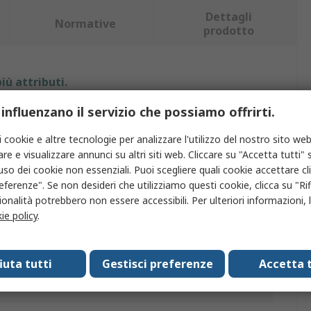
Dettagli
Normative
prodotto
iù attributi.
 influenzano il servizio che possiamo offrirti.
ttributo
Valore
i cookie e altre tecnologie per analizzare l'utilizzo del nostro sito web
archio
Philips
re e visualizzare annunci su altri siti web. Cliccare su "Accetta tutti" s
'uso dei cookie non essenziali. Puoi scegliere quali cookie accettare c
attaggio
75 W
eferenze". Se non desideri che utilizziamo questi cookie, clicca su "Rifi
onalità potrebbero non essere accessibili. Per ulteriori informazioni, l
ase lampada
GZ6.35
ie policy
.
ensione nominale
12 V
re durata lampada
50h
fiuta tutti
Gestisci preferenze
Accetta t
iametro
50mm