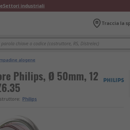
ne
Settori industriali
Traccia la s
mpadine alogene
ore Philips, Ø 50mm, 12
Z6.35
struttore
:
Philips