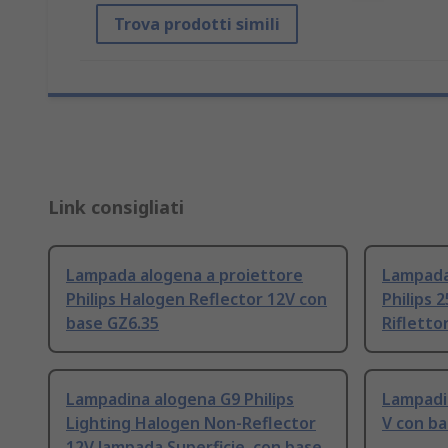
Trova prodotti simili
Link consigliati
Lampada alogena a proiettore
Lampada
Philips Halogen Reflector 12V con
Philips 
base GZ6.35
Rifletto
Lampadina alogena G9 Philips
Lampadi
Lighting Halogen Non-Reflector
V con ba
12V lampada Superficie, con base