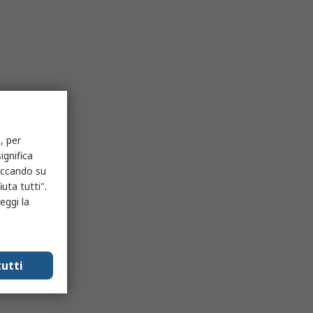
, per
ignifica
liccando su
uta tutti".
eggi la
utti