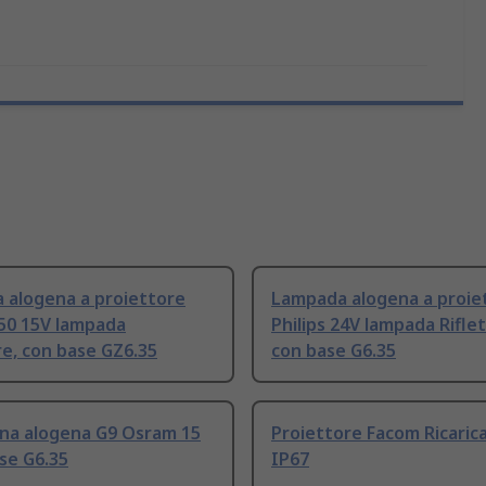
 alogena a proiettore
Lampada alogena a proie
250 15V lampada
Philips 24V lampada Rifle
re, con base GZ6.35
con base G6.35
na alogena G9 Osram 15
Proiettore Facom Ricarica
se G6.35
IP67