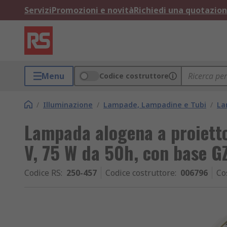
Servizi
Promozioni e novità
Richiedi una quotazio
Menu
Codice costruttore
/
Illuminazione
/
Lampade, Lampadine e Tubi
/
La
Lampada alogena a proiett
V, 75 W da 50h, con base G
Codice RS
:
250-457
Codice costruttore
:
006796
Co