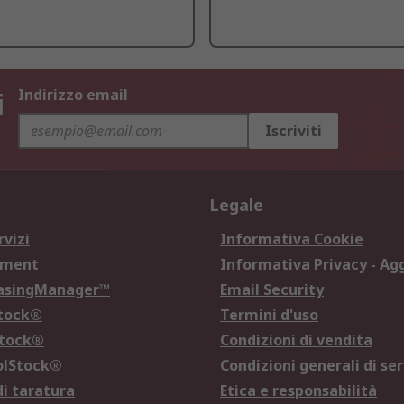
i
Indirizzo email
Iscriviti
Legale
rvizi
Informativa Cookie
ement
Informativa Privacy - Ag
hasingManager™
Email Security
Stock®
Termini d'uso
Stock®
Condizioni di vendita
olStock®
Condizioni generali di ser
di taratura
Etica e responsabilità