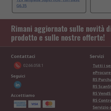
G6.35
Rimani aggiornato sulle novità d
prodotto e sulle nostre offerte!
Contattaci
Servizi
02.66.058.1
Tutti i se
eProcur
Seguici
RS Purc
RS Scan
RS Vend
Accettiamo
RS Contr
Servizio 