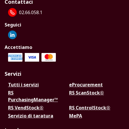
Contattaci
02.66.058.1
Seguici
Accettiamo
Servizi
Tutti i servizi
eProcurement
RS
RS ScanStock®
PurchasingManager™
RS VendStock®
RS ControlStock®
Servizio di taratura
MePA