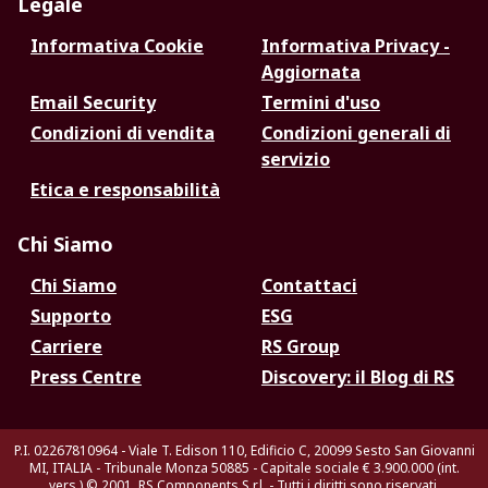
Legale
Informativa Cookie
Informativa Privacy -
Aggiornata
Email Security
Termini d'uso
Condizioni di vendita
Condizioni generali di
servizio
Etica e responsabilità
Chi Siamo
Chi Siamo
Contattaci
Supporto
ESG
Carriere
RS Group
Press Centre
Discovery: il Blog di RS
P.I. 02267810964 - Viale T. Edison 110, Edificio C, 20099 Sesto San Giovanni
MI, ITALIA - Tribunale Monza 50885 - Capitale sociale € 3.900.000 (int.
vers.)
© 2001, RS Components S.r.l. - Tutti i diritti sono riservati.