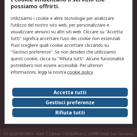
possiamo offrirti.
Legale
Utilizziamo i cookie e altre tecnologie per analizzare
Informativa Cookie
Informativa Privacy -
l'utilizzo del nostro sito web, per personalizzare e
Aggiornata
visualizzare annunci su altri siti web. Cliccare su "Accetta
Email Security
Termini d'uso
tutti" significa accettare l'uso dei cookie non essenziali.
Condizioni di vendita
Condizioni generali di
Puoi scegliere quali cookie accettare cliccando su
servizio
"Gestisci preferenze". Se non desideri che utilizziamo
questi cookie, clicca su "Rifiuta tutti". Alcune funzionalità
Etica e responsabilità
potrebbero non essere accessibili. Per ulteriori
informazioni, leggi la nostra
cookie policy
.
Chi Siamo
Chi Siamo
Contattaci
Accetta tutti
Supporto
ESG
Gestisci preferenze
Carriere
RS Group
Rifiuta tutti
Press Centre
Discovery: il Blog di RS
P.I. 02267810964 - Viale T. Edison 110, Edificio C, 20099 Sesto San Giovanni