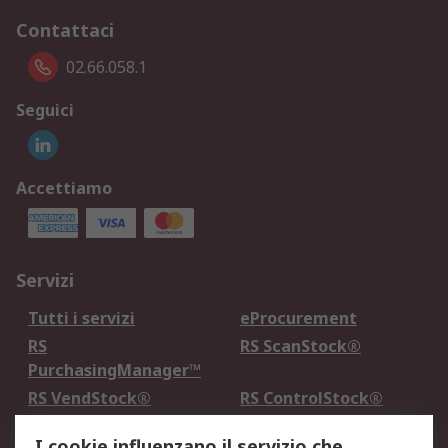
Contattaci
02.66.058.1
Seguici
Accettiamo
Servizi
Tutti i servizi
eProcurement
RS
RS ScanStock®
PurchasingManager™
RS VendStock®
RS ControlStock®
Servizio di taratura
MePA
I cookie influenzano il servizio che