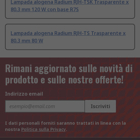
Lampada alogena Radium RJH-TSK Trasparente x
80.3 mm 120 W con base R7S
Lampada alogena Radium RJH-TS Trasparente x
80.3 mm 80 W
Rimani aggiornato sulle novità di
prodotto e sulle nostre offerte!
Indirizzo email
Iscriviti
I dati personali forniti saranno trattati in linea con la
nostra
Politica sulla Privacy
.