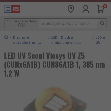
0
Codice costruttore
/
Display e
/
LED - Diodi a
/
LED a
optoelettronica
emissione di luce
UV
LED UV Seoul Viosys UV Z5
(CUNx6A1B) CUN86A1B 1, 385 nm
1.2 W