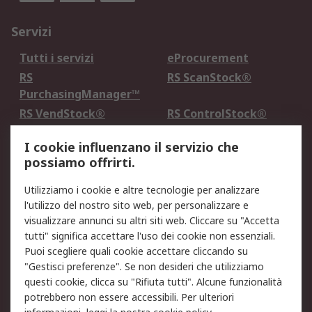
Servizi
Tutti i servizi
eProcurement
RS
RS ScanStock®
PurchasingManager™
RS VendStock®
RS ControlStock®
Servizio di taratura
MePA
I cookie influenzano il servizio che
possiamo offrirti.
Legale
Utilizziamo i cookie e altre tecnologie per analizzare
Informativa Cookie
Informativa Privacy -
l'utilizzo del nostro sito web, per personalizzare e
Aggiornata
visualizzare annunci su altri siti web. Cliccare su "Accetta
Email Security
Termini d'uso
tutti" significa accettare l'uso dei cookie non essenziali.
Condizioni di vendita
Condizioni generali di
Puoi scegliere quali cookie accettare cliccando su
servizio
"Gestisci preferenze". Se non desideri che utilizziamo
questi cookie, clicca su "Rifiuta tutti". Alcune funzionalità
Etica e responsabilità
potrebbero non essere accessibili. Per ulteriori