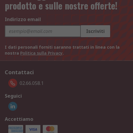
prodotto e sulle nostre offerte!
Indirizzo email
Iscriviti
I dati personali forniti saranno trattati in linea con la
nostra
Politica sulla Privacy
.
Contattaci
02.66.058.1
Seguici
Accettiamo