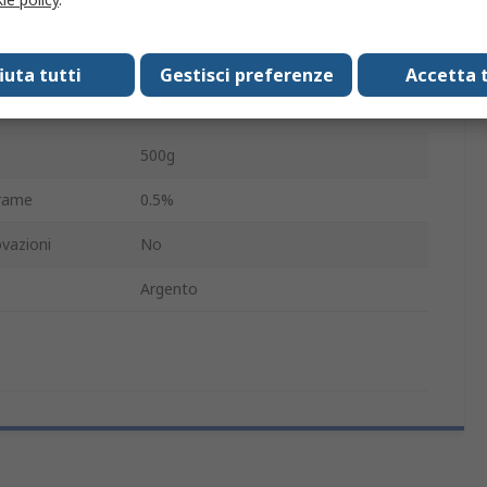
 argento
3%
 stagno
96.5%
fiuta tutti
Gestisci preferenze
Accetta t
te
L0
500g
 rame
0.5%
vazioni
No
Argento