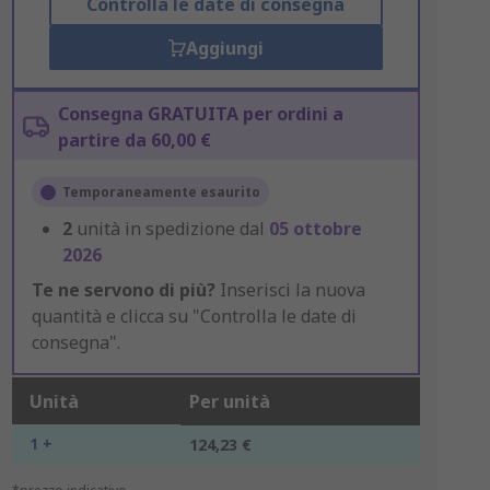
Controlla le date di consegna
Aggiungi
Consegna GRATUITA per ordini a
partire da 60,00 €
Temporaneamente esaurito
2
unità in spedizione dal
05 ottobre
2026
Te ne servono di più?
Inserisci la nuova
quantità e clicca su "Controlla le date di
consegna".
Unità
Per unità
1 +
124,23 €