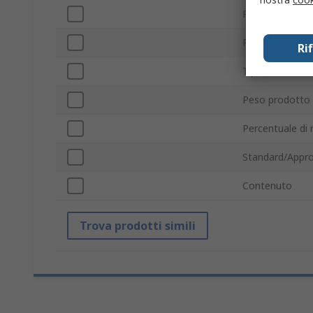
Percentuale di
Percentuale di
Ri
Tipo di flussan
Peso prodotto
Percentuale di
Standard/Appro
Contenuto
Trova prodotti simili