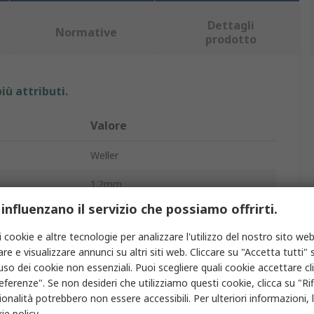
Dettagli
Normative
prodotto
iù attributi.
Valore
Weller
1.2mm
 influenzano il servizio che possiamo offrirti.
Lega saldante senza piombo
i cookie e altre tecnologie per analizzare l'utilizzo del nostro sito web
 piombo
0%
re e visualizzare annunci su altri siti web. Cliccare su "Accetta tutti" s
'uso dei cookie non essenziali. Puoi scegliere quali cookie accettare c
otto
Filo
eferenze". Se non desideri che utilizziamo questi cookie, clicca su "Rifi
onalità potrebbero non essere accessibili. Per ulteriori informazioni, l
e
221°C
ie policy
.