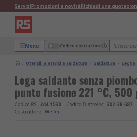
Servizi
Promozioni e novità
Richiedi una quotazio
Menu
Codice costruttore
/
Utensili elettrici e saldatura
/
Saldatura
/
Leghe 
Lega saldante senza piombo
punto fusione 221 °C, 500 
Codice RS
:
244-1530
Codice Distrelec
:
302-38-687
Costruttore
:
Weller