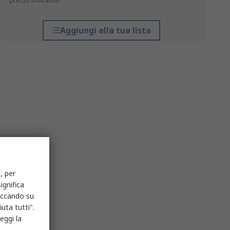
*prezzo indicativo
Aggiungi alla tua lista
, per
ignifica
liccando su
uta tutti".
eggi la