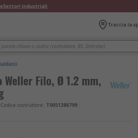
ne
Settori industriali
Traccia la s
saldanti
 Weller Filo, Ø 1.2 mm,
g
Codice costruttore
:
T0051386799