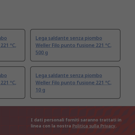
mbo
Lega saldante senza piombo
 221 °C,
Weller Filo punto fusione 221 °C,
500 g
mbo
Lega saldante senza piombo
 221 °C,
Weller Filo punto fusione 221 °C,
10 g
I dati personali forniti saranno trattati in
linea con la nostra
Politica sulla Privacy
.