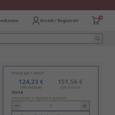
0
pedizione
Accedi / Registrati
Prezzo per 1 unità*
124,23 €
151,56 €
(IVA esclusa)
(IVA inclusa)
Add
Unità
to
Selezionare o digitare la quantità
Basket