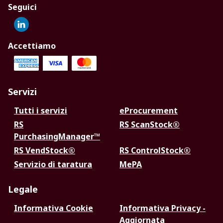
Seguici
Accettiamo
Servizi
Tutti i servizi
eProcurement
RS
RS ScanStock®
PurchasingManager™
RS VendStock®
RS ControlStock®
Servizio di taratura
MePA
Legale
Informativa Cookie
Informativa Privacy -
Aggiornata