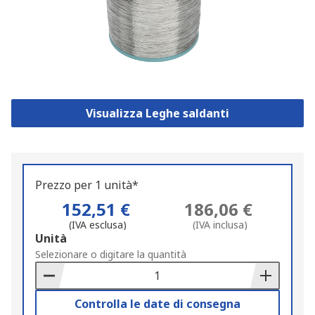
Visualizza Leghe saldanti
Prezzo per 1 unità*
152,51 €
186,06 €
(IVA esclusa)
(IVA inclusa)
Add
Unità
to
Selezionare o digitare la quantità
Basket
Controlla le date di consegna