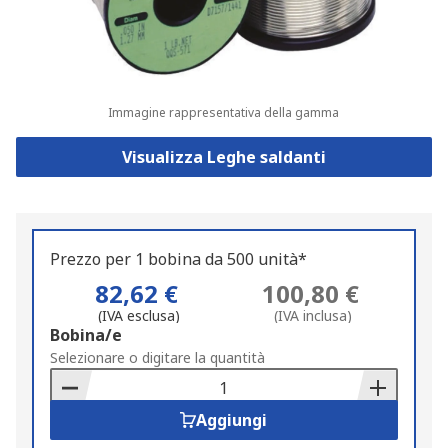
Immagine rappresentativa della gamma
Visualizza Leghe saldanti
Prezzo per 1 bobina da 500 unità*
82,62 €
100,80 €
(IVA esclusa)
(IVA inclusa)
Add
Bobina/e
to
Selezionare o digitare la quantità
Basket
Aggiungi