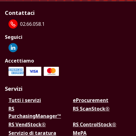
Contattaci
02.66.058.1
Seguici
Accettiamo
Servizi
Tutti i servizi
eProcurement
RS
RS ScanStock®
PurchasingManager™
RS VendStock®
RS ControlStock®
Servizio di taratura
MePA