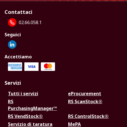
Contattaci
02.66.058.1
Seguici
Accettiamo
Servizi
Tutti i servizi
eProcurement
RS
RS ScanStock®
PurchasingManager™
RS VendStock®
RS ControlStock®
Servizio di taratura
MePA