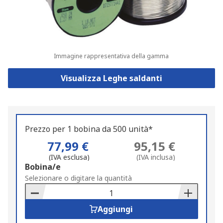
Immagine rappresentativa della gamma
Visualizza Leghe saldanti
Prezzo per 1 bobina da 500 unità*
77,99 €
95,15 €
(IVA esclusa)
(IVA inclusa)
Add
Bobina/e
to
Selezionare o digitare la quantità
Basket
Aggiungi