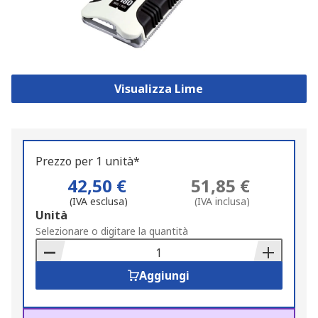
Visualizza Lime
Prezzo per 1 unità*
42,50 €
51,85 €
(IVA esclusa)
(IVA inclusa)
Add
Unità
to
Selezionare o digitare la quantità
Basket
Aggiungi