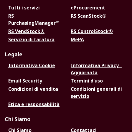
Tutti i servizi
eProcurement
RS
RS ScanStock®
PurchasingManager™
RS VendStock®
RS ControlStock®
Servizio di taratura
MePA
Legale
Informativa Cookie
Informativa Privacy -
Aggiornata
Email Security
Termini d'uso
Condizioni di vendita
Condizioni generali di
servizio
Etica e responsabilità
Chi Siamo
Chi Siamo
Contattaci