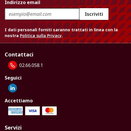
Indirizzo email
Iscriviti
I dati personali forniti saranno trattati in linea con la
nostra
Politica sulla Privacy
.
Contattaci
02.66.058.1
Seguici
Accettiamo
Servizi