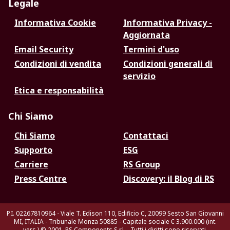
Legale
Informativa Cookie
Informativa Privacy -
Aggiornata
Email Security
Termini d'uso
Condizioni di vendita
Condizioni generali di
servizio
Etica e responsabilità
Chi Siamo
Chi Siamo
Contattaci
Supporto
ESG
Carriere
RS Group
Press Centre
Discovery: il Blog di RS
P.I. 02267810964 - Viale T. Edison 110, Edificio C, 20099 Sesto San Giovanni
MI, ITALIA - Tribunale Monza 50885 - Capitale sociale € 3.900.000 (int.
vers.)
© 2001, RS Components S.r.l. - Tutti i diritti sono riservati.