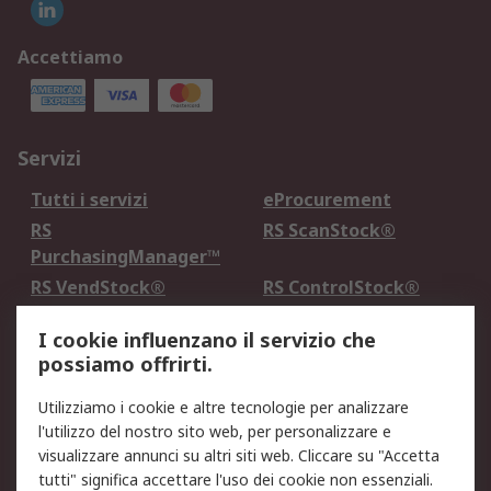
Accettiamo
Servizi
Tutti i servizi
eProcurement
RS
RS ScanStock®
PurchasingManager™
RS VendStock®
RS ControlStock®
Servizio di taratura
MePA
I cookie influenzano il servizio che
possiamo offrirti.
Legale
Utilizziamo i cookie e altre tecnologie per analizzare
Informativa Cookie
Informativa Privacy -
l'utilizzo del nostro sito web, per personalizzare e
Aggiornata
visualizzare annunci su altri siti web. Cliccare su "Accetta
Email Security
Termini d'uso
tutti" significa accettare l'uso dei cookie non essenziali.