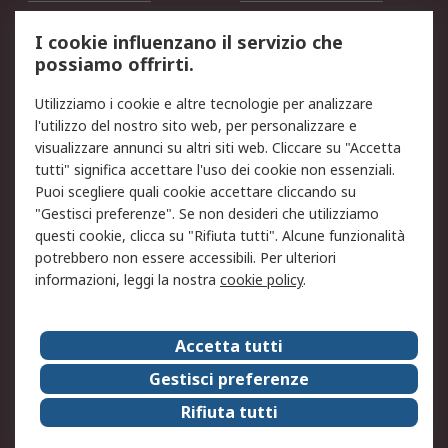
Servizio di taratura
MePA
I cookie influenzano il servizio che
possiamo offrirti.
Legale
Utilizziamo i cookie e altre tecnologie per analizzare
Informativa Cookie
Informativa Privacy -
l'utilizzo del nostro sito web, per personalizzare e
Aggiornata
visualizzare annunci su altri siti web. Cliccare su "Accetta
Email Security
Termini d'uso
tutti" significa accettare l'uso dei cookie non essenziali.
Condizioni di vendita
Condizioni generali di
Puoi scegliere quali cookie accettare cliccando su
servizio
"Gestisci preferenze". Se non desideri che utilizziamo
questi cookie, clicca su "Rifiuta tutti". Alcune funzionalità
Etica e responsabilità
potrebbero non essere accessibili. Per ulteriori
informazioni, leggi la nostra
cookie policy
.
Chi Siamo
Chi Siamo
Contattaci
Accetta tutti
Supporto
ESG
Gestisci preferenze
Carriere
RS Group
Rifiuta tutti
Press Centre
Discovery: il Blog di RS