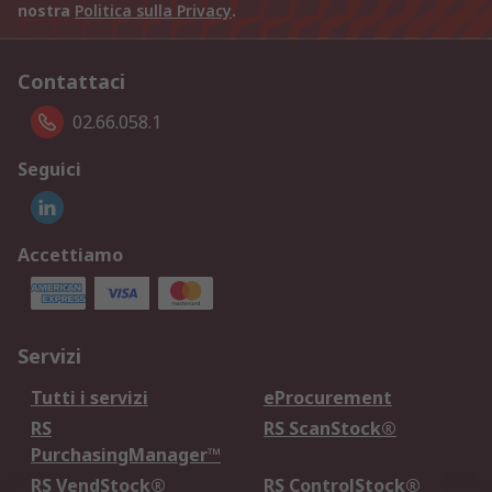
nostra
Politica sulla Privacy
.
Contattaci
02.66.058.1
Seguici
Accettiamo
Servizi
Tutti i servizi
eProcurement
RS
RS ScanStock®
PurchasingManager™
RS VendStock®
RS ControlStock®