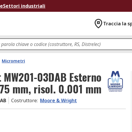
ne
Settori industriali
Traccia la s
Micrometri
t MW201-03DAB Esterno
-75 mm, risol. 0.001 mm
DAB
Costruttore
:
Moore & Wright