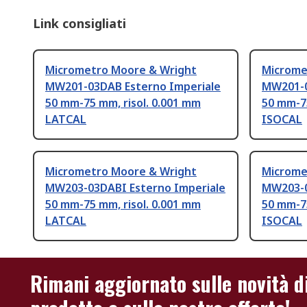
Link consigliati
Micrometro Moore & Wright
Microme
MW201-03DAB Esterno Imperiale
MW201-0
50 mm-75 mm, risol. 0.001 mm
50 mm-75
LATCAL
ISOCAL
Micrometro Moore & Wright
Microme
MW203-03DABI Esterno Imperiale
MW203-0
50 mm-75 mm, risol. 0.001 mm
50 mm-75
LATCAL
ISOCAL
Rimani aggiornato sulle novità d