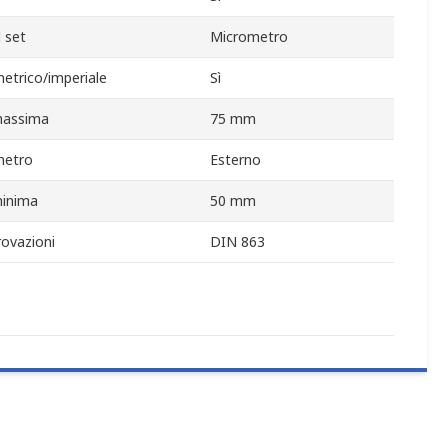
 set
Micrometro
etrico/imperiale
Sì
massima
75 mm
metro
Esterno
minima
50 mm
ovazioni
DIN 863