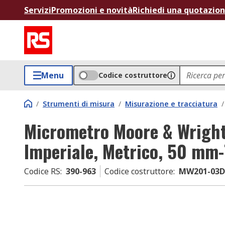
Servizi
Promozioni e novità
Richiedi una quotazio
Menu
Codice costruttore
/
Strumenti di misura
/
Misurazione e tracciatura
/
Micrometro Moore & Wrigh
Imperiale, Metrico, 50 mm
Codice RS
:
390-963
Codice costruttore
:
MW201-03