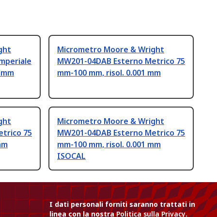
ght
Micrometro Moore & Wright
mperiale
MW201-04DAB Esterno Metrico 75
1 mm
mm-100 mm, risol. 0.001 mm
ght
Micrometro Moore & Wright
trico 75
MW201-04DAB Esterno Metrico 75
mm
mm-100 mm, risol. 0.001 mm
ISOCAL
I dati personali forniti saranno trattati in
linea con la nostra
Politica sulla Privacy
.