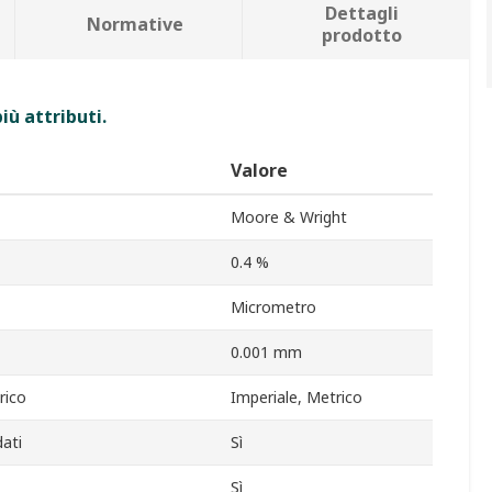
Dettagli
Normative
prodotto
iù attributi.
Valore
Moore & Wright
0.4 %
Micrometro
0.001 mm
rico
Imperiale, Metrico
dati
Sì
Sì