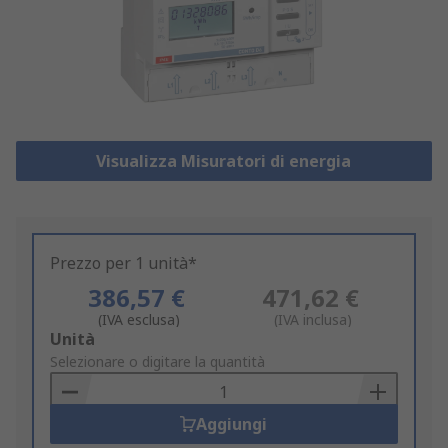
Visualizza Misuratori di energia
Prezzo per 1 unità*
386,57 €
471,62 €
(IVA esclusa)
(IVA inclusa)
Add
Unità
to
Selezionare o digitare la quantità
Basket
Aggiungi