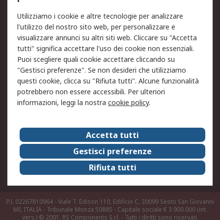
Legale
Utilizziamo i cookie e altre tecnologie per analizzare
Informativa Cookie
Informativa Privacy -
l'utilizzo del nostro sito web, per personalizzare e
Aggiornata
visualizzare annunci su altri siti web. Cliccare su "Accetta
Email Security
Termini d'uso
tutti" significa accettare l'uso dei cookie non essenziali.
Condizioni di vendita
Condizioni generali di
Puoi scegliere quali cookie accettare cliccando su
servizio
"Gestisci preferenze". Se non desideri che utilizziamo
questi cookie, clicca su "Rifiuta tutti". Alcune funzionalità
Etica e responsabilità
potrebbero non essere accessibili. Per ulteriori
informazioni, leggi la nostra
cookie policy
.
Chi Siamo
Chi Siamo
Contattaci
Accetta tutti
Supporto
ESG
Gestisci preferenze
Carriere
RS Group
Rifiuta tutti
Press Centre
Discovery: il Blog di RS
P.I. 02267810964 - Viale T. Edison 110, Edificio C, 20099 Sesto San Giovanni
MI, ITALIA - Tribunale Monza 50885 - Capitale sociale € 3.900.000 (int.
vers.)
© 2001, RS Components S.r.l. - Tutti i diritti sono riservati.