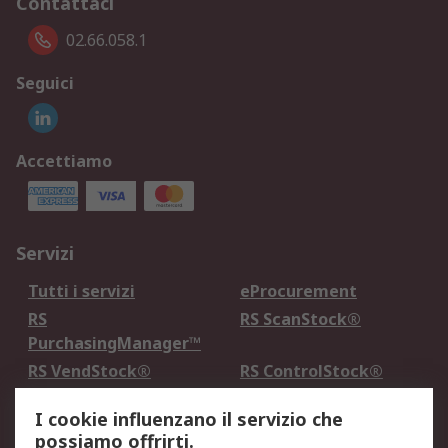
Contattaci
02.66.058.1
Seguici
Accettiamo
Servizi
Tutti i servizi
eProcurement
RS
RS ScanStock®
PurchasingManager™
RS VendStock®
RS ControlStock®
Servizio di taratura
MePA
I cookie influenzano il servizio che
possiamo offrirti.