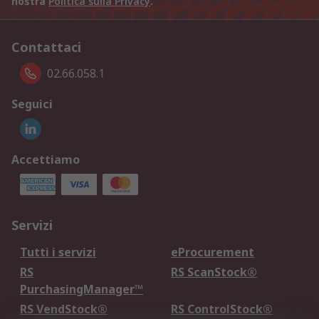
nostra
Politica sulla Privacy
.
Contattaci
02.66.058.1
Seguici
Accettiamo
Servizi
Tutti i servizi
eProcurement
RS
RS ScanStock®
PurchasingManager™
RS VendStock®
RS ControlStock®