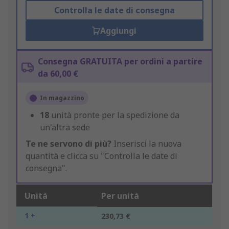
Controlla le date di consegna
Aggiungi
Consegna GRATUITA per ordini a partire
da 60,00 €
In magazzino
18
unità pronte per la spedizione da
un'altra sede
Te ne servono di più?
Inserisci la nuova
quantità e clicca su "Controlla le date di
consegna".
Unità
Per unità
1 +
230,73 €