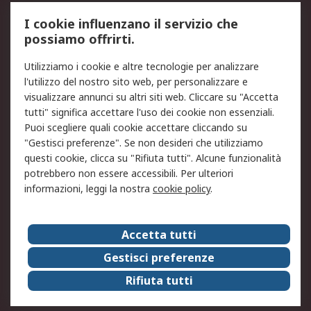
Servizio di taratura
MePA
I cookie influenzano il servizio che
possiamo offrirti.
Legale
Utilizziamo i cookie e altre tecnologie per analizzare
Informativa Cookie
Informativa Privacy -
l'utilizzo del nostro sito web, per personalizzare e
Aggiornata
visualizzare annunci su altri siti web. Cliccare su "Accetta
Email Security
Termini d'uso
tutti" significa accettare l'uso dei cookie non essenziali.
Condizioni di vendita
Condizioni generali di
Puoi scegliere quali cookie accettare cliccando su
servizio
"Gestisci preferenze". Se non desideri che utilizziamo
questi cookie, clicca su "Rifiuta tutti". Alcune funzionalità
Etica e responsabilità
potrebbero non essere accessibili. Per ulteriori
informazioni, leggi la nostra
cookie policy
.
Chi Siamo
Chi Siamo
Contattaci
Accetta tutti
Supporto
ESG
Gestisci preferenze
Carriere
RS Group
Rifiuta tutti
Press Centre
Discovery: il Blog di RS