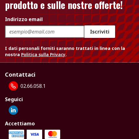
prodotto e sulle nostre offerte!
Indirizzo email
Iscriviti
I dati personali forniti saranno trattati in linea con la
nostra
Politica sulla Privacy
.
Contattaci
02.66.058.1
Seguici
Accettiamo