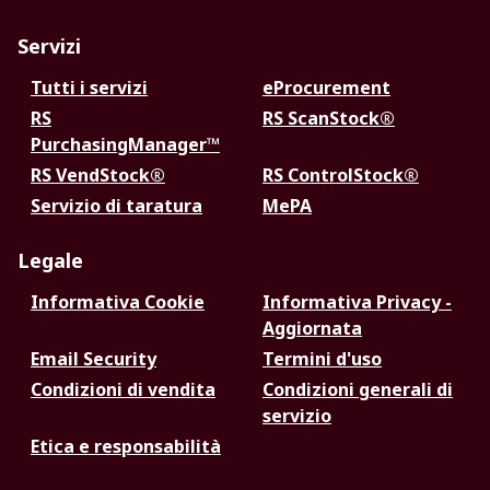
Servizi
Tutti i servizi
eProcurement
RS
RS ScanStock®
PurchasingManager™
RS VendStock®
RS ControlStock®
Servizio di taratura
MePA
Legale
Informativa Cookie
Informativa Privacy -
Aggiornata
Email Security
Termini d'uso
Condizioni di vendita
Condizioni generali di
servizio
Etica e responsabilità