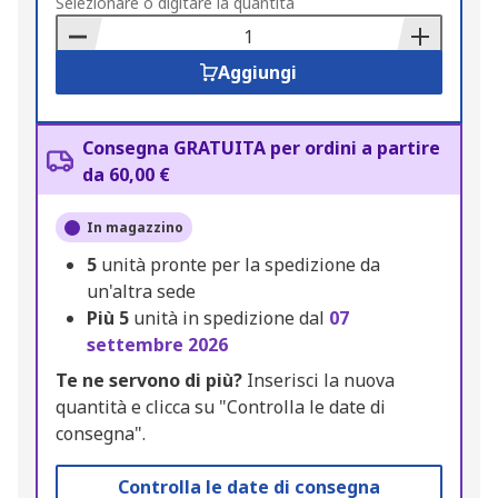
to
Selezionare o digitare la quantità
Basket
Aggiungi
Consegna GRATUITA per ordini a partire
da 60,00 €
In magazzino
5
unità pronte per la spedizione da
un'altra sede
Più
5
unità in spedizione dal
07
settembre 2026
Te ne servono di più?
Inserisci la nuova
quantità e clicca su "Controlla le date di
consegna".
Controlla le date di consegna