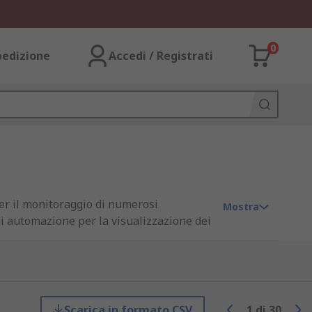
0
pedizione
Accedi / Registrati
per il monitoraggio di numerosi
Mostra
di automazione per la visualizzazione dei
riabili fondamentali come temperatura,
Scarica in formato CSV
1
di
30