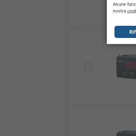
Alcune funzi
nostra
cook
Ri