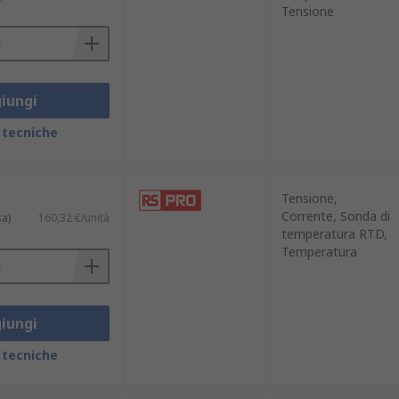
Tensione
li. Tra le applicazioni principali
iungi
 tecniche
Tensione,
Corrente, Sonda di
sa)
160,32 €/unità
temperatura RTD,
Temperatura
iungi
 tecniche
te sono le principali, ma il catalogo