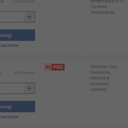
temperatura RTD,
sa)
120,34 €/unità
Corrente,
Temperatura
iungi
 tecniche
Tensione, Ore,
Frequenza,
)
80,39 €/unità
Velocità di
rotazione,
Corrente
iungi
 tecniche