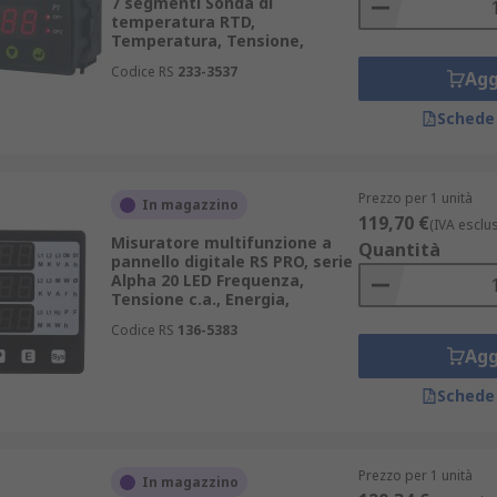
7 segmenti Sonda di
temperatura RTD,
Temperatura, Tensione,
Codice RS
233-3537
Agg
Schede
Prezzo per 1 unità
In magazzino
119,70 €
(IVA esclu
Misuratore multifunzione a
Quantità
pannello digitale RS PRO, serie
Alpha 20 LED Frequenza,
Tensione c.a., Energia,
Codice RS
136-5383
Agg
Schede
Prezzo per 1 unità
In magazzino