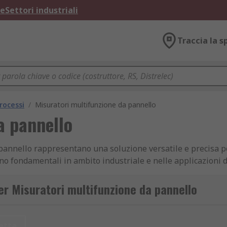
ne
Settori industriali
Traccia la s
rocessi
/
Misuratori multifunzione da pannello
a pannello
da pannello rappresentano una soluzione versatile e precisa 
ono fondamentali in ambito industriale e nelle applicazioni 
tori di processo consentono di visualizzare in modo chiaro va
pianti e migliorando l’efficienza operativa.
er Misuratori multifunzione da pannello
dicatori di processo in catalogo
etta