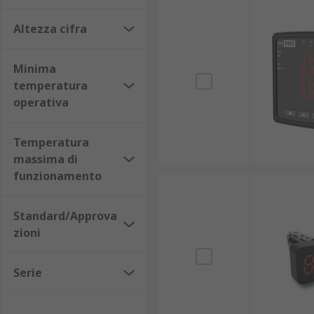
corrente;
Altezza cifra
tensione;
Minima
potenza;
temperatura
frequenza;
operativa
energia;
resistenza;
Temperatura
massima di
temperatura;
funzionamento
peso;
pressione;
Standard/Approva
flusso.
zioni
Scopri anche i nostri
amperometri
,
shunt
e
voltmetr
Serie
Display disponibili