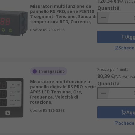
120,34 €
(IVA esclu
Misuratori multifunzione da
Quantità
pannello RS PRO, serie PIB110
7 segmenti Tensione, Sonda di
temperatura RTD, Corrente,
Codice RS
233-3535
Agg
Schede
Prezzo per 1 unità
In magazzino
80,39 €
(IVA esclusa
Misuratore multifunzione a
Quantità
pannello digitale RS PRO, serie
AP05 LED Tensione, Ore,
Frequenza, Velocità di
rotazione,
Codice RS
136-5378
Agg
Schede