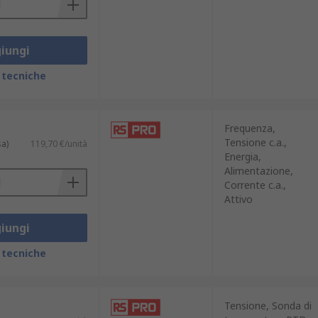
iungi
 tecniche
Frequenza,
Tensione c.a.,
sa)
119,70 €/unità
Energia,
Alimentazione,
Corrente c.a.,
Attivo
iungi
 tecniche
Tensione, Sonda di