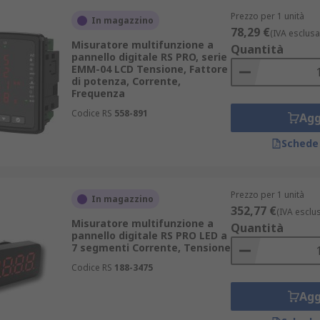
Prezzo per 1 unità
In magazzino
78,29 €
(IVA esclusa
Misuratore multifunzione a
Quantità
pannello digitale RS PRO, serie
EMM-04 LCD Tensione, Fattore
di potenza, Corrente,
Frequenza
Codice RS
558-891
Agg
Schede
Prezzo per 1 unità
In magazzino
352,77 €
(IVA esclu
Misuratore multifunzione a
Quantità
pannello digitale RS PRO LED a
7 segmenti Corrente, Tensione
i
per una misura ancora più precisa di ciascuna grandezza.
Codice RS
188-3475
Agg