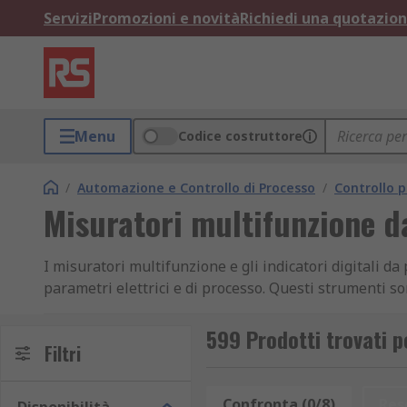
Servizi
Promozioni e novità
Richiedi una quotazio
Menu
Codice costruttore
/
Automazione e Controllo di Processo
/
Controllo p
Misuratori multifunzione d
I misuratori multifunzione e gli indicatori digitali 
parametri elettrici e di processo. Questi strumenti s
valori misurati e il controllo dei sistemi. Gli indica
pressione o flusso, semplificando la gestione degli im
599 Prodotti trovati p
Filtri
Tipi di misuratori multifunzione e in
Confronta (0/8)
Res