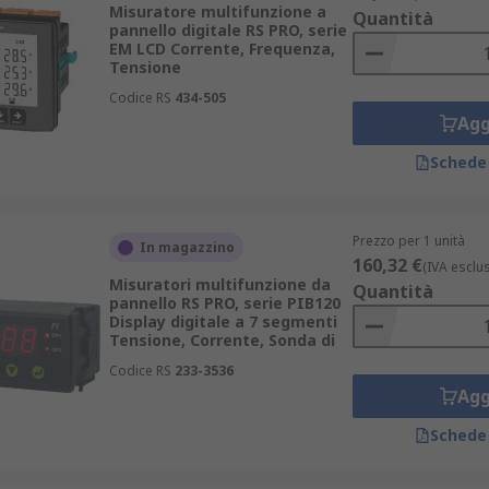
Misuratore multifunzione a
Quantità
pannello digitale RS PRO, serie
EM LCD Corrente, Frequenza,
Tensione
pannello trovano impiego in diversi contesti industriali e civi
Codice RS
434-505
Agg
Schede
Prezzo per 1 unità
In magazzino
160,32 €
(IVA esclu
Misuratori multifunzione da
Quantità
.
pannello RS PRO, serie PIB120
Display digitale a 7 segmenti
Tensione, Corrente, Sonda di
e il nostro
catalogo strumenti per il controllo di processo
.
Codice RS
233-3536
Agg
Schede
ualizzare numerose grandezze elettriche e di processo. Ques
urazioni: