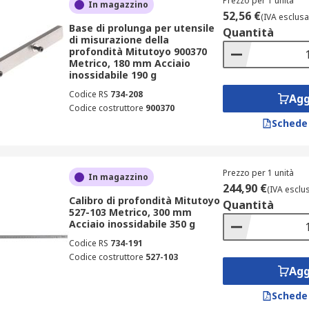
Prezzo per 1 unità
In magazzino
52,56 €
(IVA esclusa
Base di prolunga per utensile
Quantità
di misurazione della
profondità Mitutoyo 900370
Metrico, 180 mm Acciaio
inossidabile 190 g
Codice RS
734-208
Agg
Codice costruttore
900370
Schede
Prezzo per 1 unità
In magazzino
244,90 €
(IVA esclu
Calibro di profondità Mitutoyo
Quantità
527-103 Metrico, 300 mm
Acciaio inossidabile 350 g
Codice RS
734-191
Codice costruttore
527-103
Agg
Schede