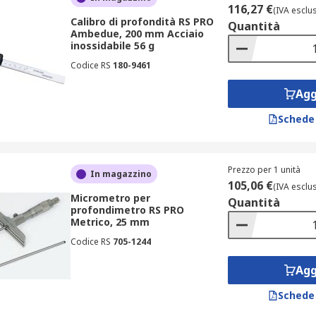
116,27 €
(IVA esclu
elle parti meccaniche, come cuscinetti o ingranaggi
Calibro di profondità RS PRO
Quantità
Ambedue, 200 mm Acciaio
re nelle lavorazioni metalliche e nella produzione di compo
inossidabile 56 g
lle sedi di giunzione nelle lavorazioni del legno e nella carp
Codice RS
180-9461
analature dei pneumatici nell'industria automobilistica
Agg
iali plastici o iniettati
Schede
S Online è possibile trovare una vasta selezione di misurator
tt e RS PRO.
Prezzo per 1 unità
In magazzino
105,06 €
(IVA esclu
Micrometro per
Quantità
profondimetro RS PRO
Metrico, 25 mm
Codice RS
705-1244
Agg
Schede