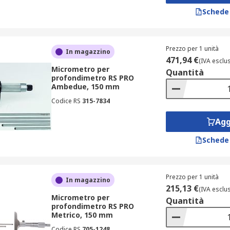
Schede
Prezzo per 1 unità
In magazzino
471,94 €
(IVA esclu
Micrometro per
Quantità
profondimetro RS PRO
Ambedue, 150 mm
Codice RS
315-7834
Agg
Schede
Prezzo per 1 unità
In magazzino
215,13 €
(IVA esclu
Micrometro per
Quantità
profondimetro RS PRO
Metrico, 150 mm
Codice RS
705-1248