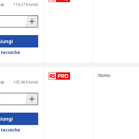
sa)
116,27 €/unità
nenti meccanici
enteria
iungi
 tecniche
i di profondità di alta qualità,
Nonio
sa)
105,06 €/unità
iungi
 tecniche