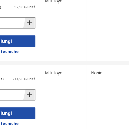
Mitutoyo
-
)
52,56 €/unità
iungi
 tecniche
Mitutoyo
Nonio
sa)
244,90 €/unità
iungi
 tecniche