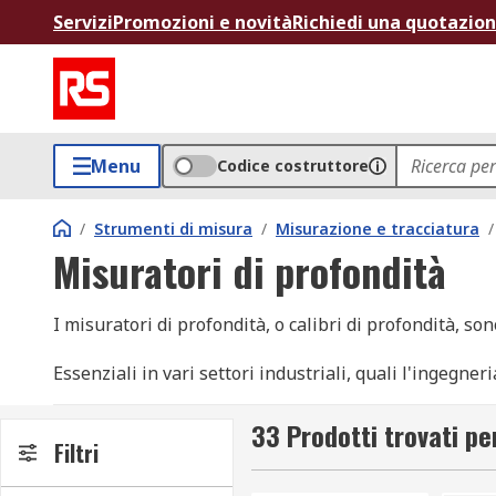
Servizi
Promozioni e novità
Richiedi una quotazio
Menu
Codice costruttore
/
Strumenti di misura
/
Misurazione e tracciatura
/
Misuratori di profondità
I misuratori di profondità, o calibri di profondità, s
Essenziali in vari settori industriali, quali l'ingegner
il controllo della produzione.
33 Prodotti trovati pe
Funzionamento dei misuratori di profondità
Filtri