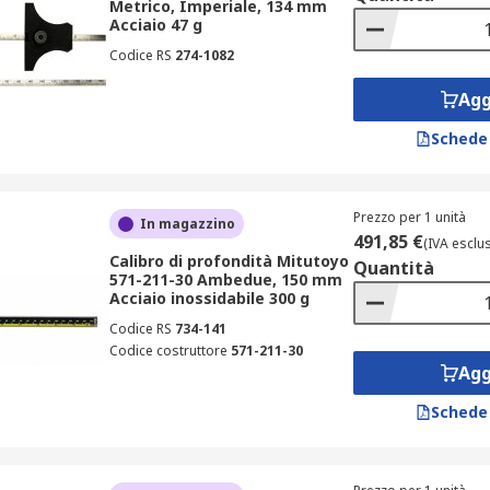
Metrico, Imperiale, 134 mm
Acciaio 47 g
Codice RS
274-1082
Agg
Schede
Prezzo per 1 unità
In magazzino
491,85 €
(IVA esclu
Calibro di profondità Mitutoyo
Quantità
571-211-30 Ambedue, 150 mm
Acciaio inossidabile 300 g
Codice RS
734-141
Codice costruttore
571-211-30
Agg
Schede