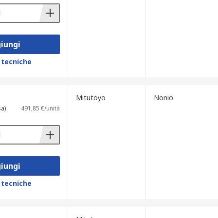
iungi
 tecniche
Mitutoyo
Nonio
sa)
491,85 €/unità
iungi
 tecniche