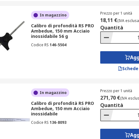
Prezzo per 1 unità
In magazzino
18,11 €
(IVA esclusa
Calibro di profondità RS PRO
Quantità
Ambedue, 150 mm Acciaio
inossidabile 56 g
Codice RS
146-5504
Agg
Schede
Prezzo per 1 unità
In magazzino
271,70 €
(IVA esclu
Calibro di profondità RS PRO
Quantità
Ambedue, 150 mm Acciaio
inossidabile
Codice RS
136-8093
Agg