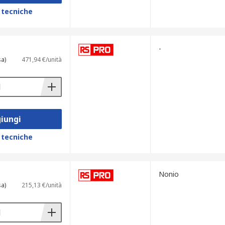
 tecniche
-
sa)
471,94 €/unità
iungi
 tecniche
Nonio
sa)
215,13 €/unità