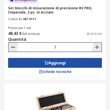
nonché per l'allineamento preciso di
Set blocchi di misurazione di precisione RS PRO,
componenti durante l'assemblaggio.
Imperiale, 2 pz. in Acciaio
Aggiungendo i pianparalleli a un set di
Codice RS
387-0111
blocchetti di riscontro, si amplia
ulteriormente la versatilità e le possibilità
Prezzo per 1 set
di misurazione offerte da questi strumenti
48,43 €
(IVA esclusa)
48,43 €/set
di precisione.
Quantità
Aggiungi
Schede tecniche