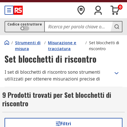
0
Codice costruttore
/
Strumenti di
/
Misurazione e
/
Set blocchetti di
misura
tracciatura
riscontro
Set blocchetti di riscontro
I set di blocchetti di riscontro sono strumenti
utilizzati per ottenere misurazioni precise di
spessori, lunghezze o altezze. Il funzionamento
di questi set si basa sull'impilamento di più
9 Prodotti trovati per Set blocchetti di
blocchetti insieme per ottenere la misura
riscontro
desiderata.
Come funzionano i set di blocchetti di
Filtri