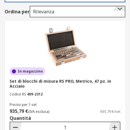
riscontro
Ordina per
Rilevanza
Ogni blocchetto di riscontro è realizzato con uno
spessore preciso e accurato, rettificato per
garantire una superficie piana e uniforme.
I set di blocchetti di misurazione sono disponibili
in una varietà di blocchi standard, sia in unità
metriche che imperiali o in entrambe le
dimensioni. Ciò consente di creare combinazioni
di blocchi tali da ottenere una vasta gamma di
In magazzino
lunghezze e spessori.
Set di blocchi di misura RS PRO, Metrico, 47 pz. in
Acciaio
Per creare una misura specifica, i blocchetti di
Codice RS
409-2312
misurazione vengono combinati utilizzando il
processo chiamato "strizzatura". Comporta lo
Prezzo per 1 set
scorrimento di due blocchi l'uno contro l'altro, in
935,79 €
(IVA esclusa)
935,79 €/set
modo che le superfici ultra-piatte dei blocchetti
Quantità
aderiscano tra loro.