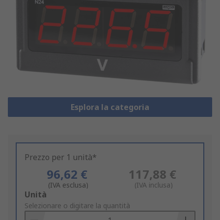
Esplora la categoria
Prezzo per 1 unità*
96,62 €
117,88 €
(IVA esclusa)
(IVA inclusa)
Add
Unità
to
Selezionare o digitare la quantità
Basket