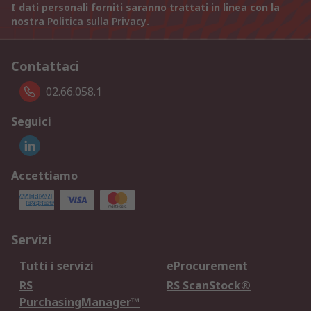
I dati personali forniti saranno trattati in linea con la
nostra
Politica sulla Privacy
.
Contattaci
02.66.058.1
Seguici
Accettiamo
Servizi
Tutti i servizi
eProcurement
RS
RS ScanStock®
PurchasingManager™