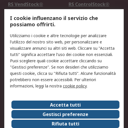
RS VendStock®
RS ControlStock®
Servizio di taratura
MePA
I cookie influenzano il servizio che
possiamo offrirti.
Legale
Utilizziamo i cookie e altre tecnologie per analizzare
Informativa Cookie
Informativa Privacy -
l'utilizzo del nostro sito web, per personalizzare e
Aggiornata
visualizzare annunci su altri siti web. Cliccare su "Accetta
Email Security
Termini d'uso
tutti" significa accettare l'uso dei cookie non essenziali.
Condizioni di vendita
Condizioni generali di
Puoi scegliere quali cookie accettare cliccando su
servizio
"Gestisci preferenze". Se non desideri che utilizziamo
questi cookie, clicca su "Rifiuta tutti". Alcune funzionalità
Etica e responsabilità
potrebbero non essere accessibili. Per ulteriori
informazioni, leggi la nostra
cookie policy
.
Chi Siamo
Chi Siamo
Contattaci
Accetta tutti
Supporto
ESG
Gestisci preferenze
Carriere
RS Group
Rifiuta tutti
Press Centre
Discovery: il Blog di RS