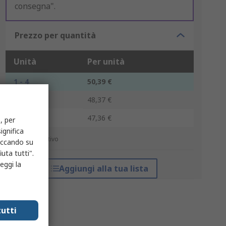
consegna".
Prezzo per quantità
Unità
Per unità
1 - 4
50,39 €
5 - 9
48,37 €
10 +
47,36 €
, per
ignifica
*prezzo indicativo
liccando su
uta tutti".
eggi la
Aggiungi alla tua lista
utti