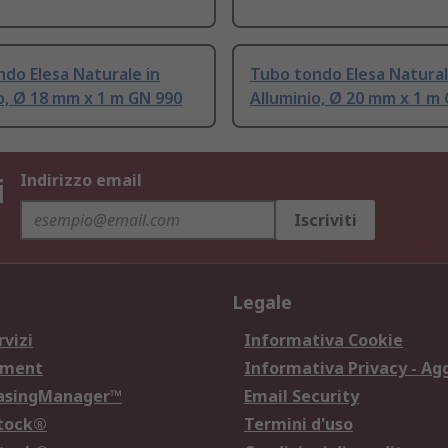
do Elesa Naturale in
Tubo tondo Elesa Natural
o, Ø 18 mm x 1 m GN 990
Alluminio, Ø 20 mm x 1 m
i
Indirizzo email
Iscriviti
Legale
rvizi
Informativa Cookie
ement
Informativa Privacy - Ag
hasingManager™
Email Security
Stock®
Termini d'uso