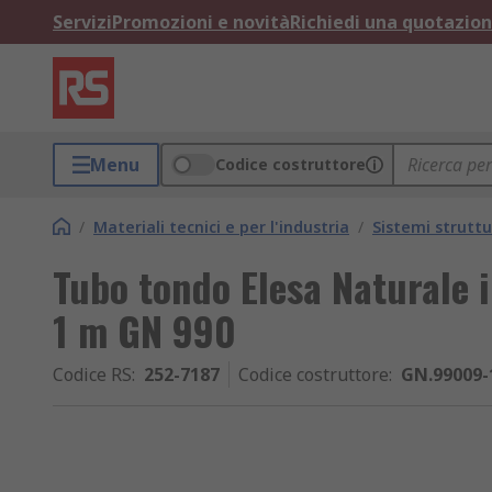
Servizi
Promozioni e novità
Richiedi una quotazio
Menu
Codice costruttore
/
Materiali tecnici e per l'industria
/
Sistemi struttu
Tubo tondo Elesa Naturale 
1 m GN 990
Codice RS
:
252-7187
Codice costruttore
:
GN.99009-