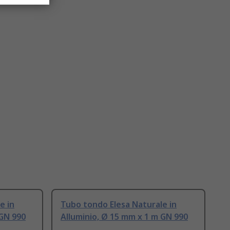
e in
Tubo tondo Elesa Naturale in
 GN 990
Alluminio, Ø 15 mm x 1 m GN 990