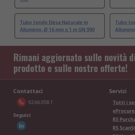
Tubo tondo Elesa Naturale in
Tubo ton
Alluminio, Ø 16 mm x 1 m GN 990
Allumini
Rimani aggiornato sulle novità d
prodotto e sulle nostre offerte!
Contattaci
Servizi
02.66.058.1
Tutti i se
eProcur
Seguici
RS Purc
RS Scan