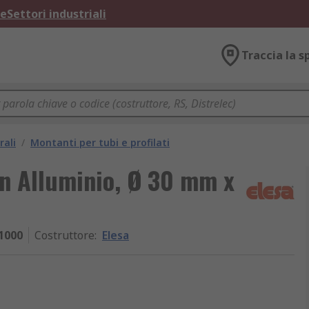
ne
Settori industriali
Traccia la s
rali
/
Montanti per tubi e profilati
in Alluminio, Ø 30 mm x
1000
Costruttore
:
Elesa