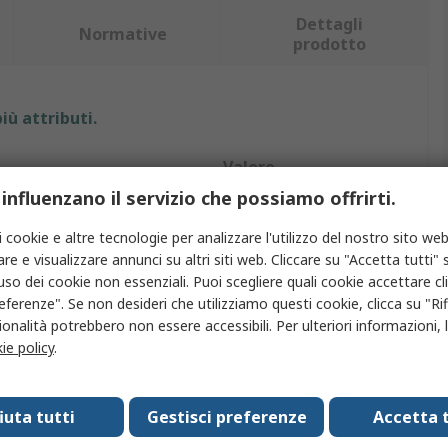
Dettagli
Normative
prodotto
iù attributi.
Valore
 influenzano il servizio che possiamo offrirti.
Elesa
i cookie e altre tecnologie per analizzare l'utilizzo del nostro sito web
Tubo connettore
re e visualizzare annunci su altri siti web. Cliccare su "Accetta tutti" s
'uso dei cookie non essenziali. Puoi scegliere quali cookie accettare c
to strutturale
Tubo tondo
eferenze". Se non desideri che utilizziamo questi cookie, clicca su "Rifi
onalità potrebbero non essere accessibili. Per ulteriori informazioni, l
1m
ie policy
.
rno tubo circolare
30mm
Alluminio
fiuta tutti
Gestisci preferenze
Accetta t