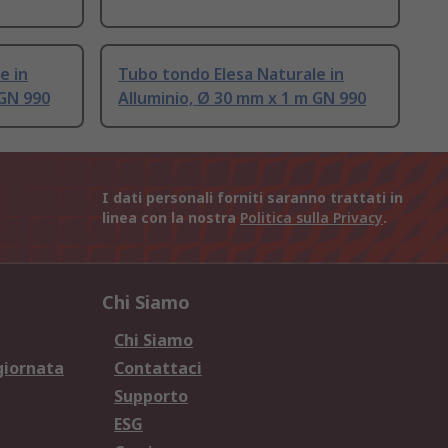
e in
Tubo tondo Elesa Naturale in
 GN 990
Alluminio, Ø 30 mm x 1 m GN 990
I dati personali forniti saranno trattati in
linea con la nostra
Politica sulla Privacy
.
Chi Siamo
Chi Siamo
giornata
Contattaci
Supporto
ESG