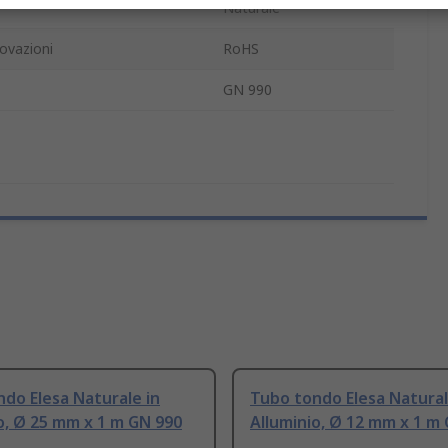
Naturale
ovazioni
RoHS
GN 990
do Elesa Naturale in
Tubo tondo Elesa Natural
o, Ø 25 mm x 1 m GN 990
Alluminio, Ø 12 mm x 1 m