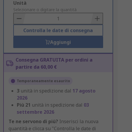
Add
Unità
to
Selezionare o digitare la quantità
Basket
Controlla le date di consegna
Aggiungi
Consegna GRATUITA per ordini a
partire da 60,00 €
Temporaneamente esaurito
3
unità in spedizione dal
17 agosto
2026
Più
21
unità in spedizione dal
03
settembre 2026
Te ne servono di più?
Inserisci la nuova
quantità e clicca su "Controlla le date di