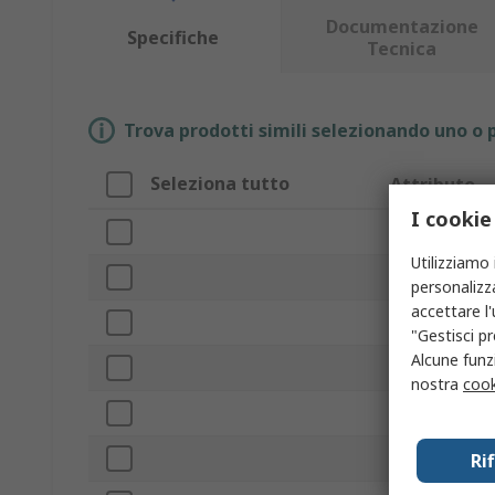
Documentazione
Specifiche
Tecnica
Trova prodotti simili selezionando uno o p
Seleziona tutto
Attributo
I cookie
Marchio
Utilizziamo 
Tipo prodotto
personalizza
accettare l
Tipo di elemen
"Gestisci pr
Alcune funzi
Lunghezza
nostra
cook
Diametro este
Materiale
Ri