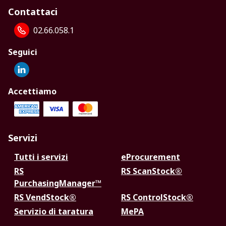
Contattaci
02.66.058.1
Seguici
Accettiamo
Servizi
Tutti i servizi
eProcurement
RS
RS ScanStock®
PurchasingManager™
RS VendStock®
RS ControlStock®
Servizio di taratura
MePA