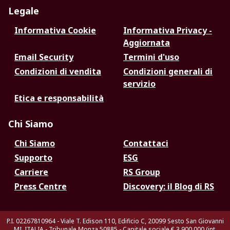
Legale
Informativa Cookie
Informativa Privacy -
Aggiornata
Email Security
Termini d'uso
Condizioni di vendita
Condizioni generali di
servizio
Etica e responsabilità
Chi Siamo
Chi Siamo
Contattaci
Supporto
ESG
Carriere
RS Group
Press Centre
Discovery: il Blog di RS
P.I. 02267810964 - Viale T. Edison 110, Edificio C, 20099 Sesto San Giovanni
MI, ITALIA - Tribunale Monza 50885 - Capitale sociale € 3.900.000 (int.