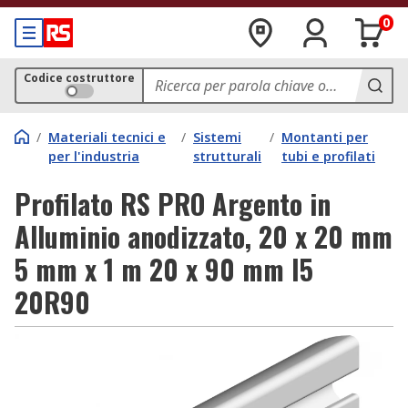
0
Codice costruttore
/
Materiali tecnici e
/
Sistemi
/
Montanti per
per l'industria
strutturali
tubi e profilati
Profilato RS PRO Argento in
Alluminio anodizzato, 20 x 20 mm
5 mm x 1 m 20 x 90 mm I5
20R90