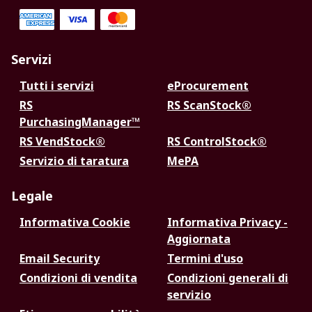
Servizi
Tutti i servizi
eProcurement
RS
RS ScanStock®
PurchasingManager™
RS VendStock®
RS ControlStock®
Servizio di taratura
MePA
Legale
Informativa Cookie
Informativa Privacy -
Aggiornata
Email Security
Termini d'uso
Condizioni di vendita
Condizioni generali di
servizio