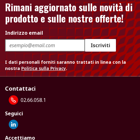
Rimani aggiornato sulle novità di
prodotto e sulle nostre offerte!
Indirizzo email
Iscriviti
I dati personali forniti saranno trattati in linea con la
nostra
Politica sulla Privacy
.
Contattaci
02.66.058.1
Seguici
Accettiamo