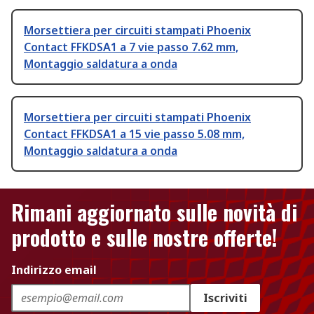
Morsettiera per circuiti stampati Phoenix
Contact FFKDSA1 a 7 vie passo 7.62 mm,
Montaggio saldatura a onda
Morsettiera per circuiti stampati Phoenix
Contact FFKDSA1 a 15 vie passo 5.08 mm,
Montaggio saldatura a onda
Rimani aggiornato sulle novità di
prodotto e sulle nostre offerte!
Indirizzo email
Iscriviti