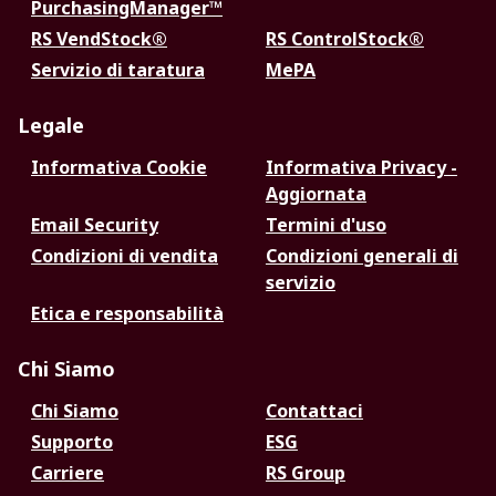
PurchasingManager™
RS VendStock®
RS ControlStock®
Servizio di taratura
MePA
Legale
Informativa Cookie
Informativa Privacy -
Aggiornata
Email Security
Termini d'uso
Condizioni di vendita
Condizioni generali di
servizio
Etica e responsabilità
Chi Siamo
Chi Siamo
Contattaci
Supporto
ESG
Carriere
RS Group