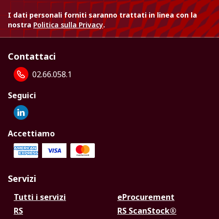
I dati personali forniti saranno trattati in linea con la
nostra
Politica sulla Privacy
.
Contattaci
02.66.058.1
Seguici
Accettiamo
Servizi
Tutti i servizi
eProcurement
RS
RS ScanStock®