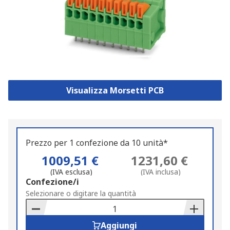
Visualizza Morsetti PCB
Prezzo per 1 confezione da 10 unità*
1009,51 €
1231,60 €
(IVA esclusa)
(IVA inclusa)
Add
Confezione/i
to
Selezionare o digitare la quantità
Basket
Aggiungi