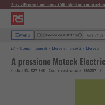
Servizi
Promozioni e novità
Richiedi una quotazio
Menu
Codice costruttore
/
Utensili manuali
/
Morse e morsetti
/
Morsetti
A pressione Moteck Electri
Codice RS
:
327-543
Codice costruttore
:
665237
Co