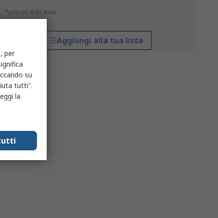
*prezzo indicativo
Aggiungi alla tua lista
, per
ignifica
liccando su
uta tutti".
eggi la
utti