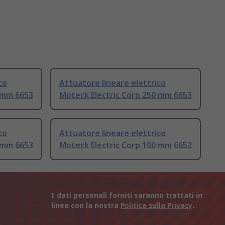
co
Attuatore lineare elettrico
 mm 6653
Moteck Electric Corp 250 mm 6653
co
Attuatore lineare elettrico
 mm 6653
Moteck Electric Corp 100 mm 6652
I dati personali forniti saranno trattati in
linea con la nostra
Politica sulla Privacy
.