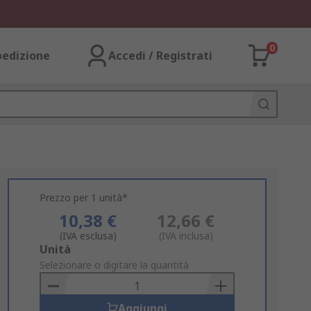
0
pedizione
Accedi / Registrati
Prezzo per 1 unità*
10,38 €
12,66 €
(IVA esclusa)
(IVA inclusa)
Add
Unità
to
Selezionare o digitare la quantità
Basket
Aggiungi