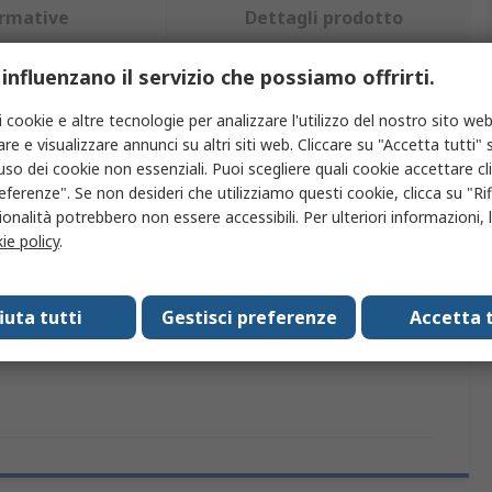
rmative
Dettagli prodotto
 influenzano il servizio che possiamo offrirti.
iù attributi.
i cookie e altre tecnologie per analizzare l'utilizzo del nostro sito web
re e visualizzare annunci su altri siti web. Cliccare su "Accetta tutti" s
o
Valore
'uso dei cookie non essenziali. Puoi scegliere quali cookie accettare c
eferenze". Se non desideri che utilizziamo questi cookie, clicca su "Rifi
Moteck Electric Corp
onalità potrebbero non essere accessibili. Per ulteriori informazioni, l
ie policy
.
tto
A pressione
A pressione
fiuta tutti
Gestisci preferenze
Accetta t
pprovazioni
No