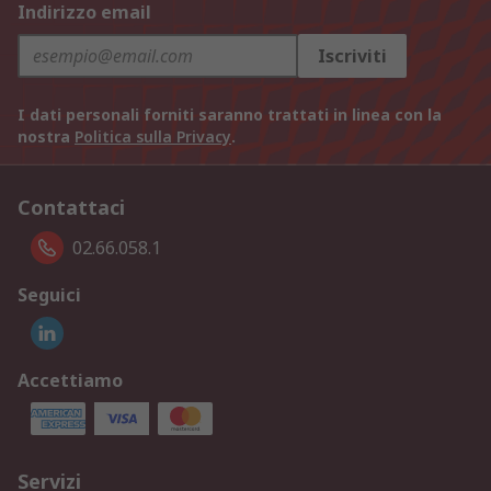
Indirizzo email
Iscriviti
I dati personali forniti saranno trattati in linea con la
nostra
Politica sulla Privacy
.
Contattaci
02.66.058.1
Seguici
Accettiamo
Servizi