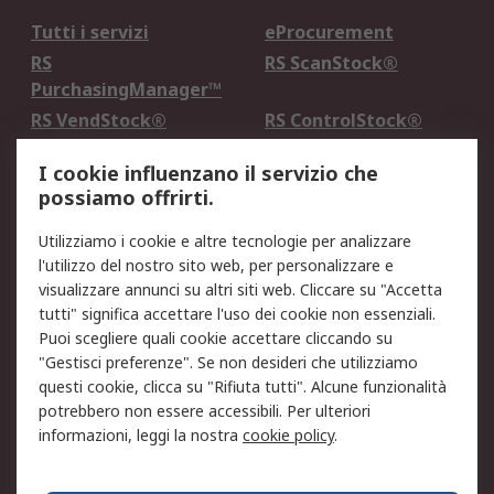
Tutti i servizi
eProcurement
RS
RS ScanStock®
PurchasingManager™
RS VendStock®
RS ControlStock®
Servizio di taratura
MePA
I cookie influenzano il servizio che
possiamo offrirti.
Legale
Utilizziamo i cookie e altre tecnologie per analizzare
Informativa Cookie
Informativa Privacy -
l'utilizzo del nostro sito web, per personalizzare e
Aggiornata
visualizzare annunci su altri siti web. Cliccare su "Accetta
Email Security
Termini d'uso
tutti" significa accettare l'uso dei cookie non essenziali.
Condizioni di vendita
Condizioni generali di
Puoi scegliere quali cookie accettare cliccando su
servizio
"Gestisci preferenze". Se non desideri che utilizziamo
questi cookie, clicca su "Rifiuta tutti". Alcune funzionalità
Etica e responsabilità
potrebbero non essere accessibili. Per ulteriori
informazioni, leggi la nostra
cookie policy
.
Chi Siamo
Chi Siamo
Contattaci