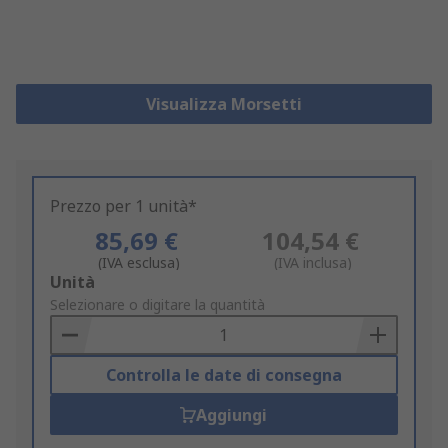
Visualizza Morsetti
Prezzo per 1 unità*
85,69 €
104,54 €
(IVA esclusa)
(IVA inclusa)
Add
Unità
to
Selezionare o digitare la quantità
Basket
Controlla le date di consegna
Aggiungi