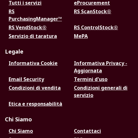
Tutti i servizi
eProcurement
RS
RS ScanStock®
PurchasingManager™
RS VendStock®
RS ControlStock®
Servizio di taratura
MePA
Legale
Informativa Cookie
Informativa Privacy -
Aggiornata
Email Security
Termini d'uso
Condizioni di vendita
Condizioni generali di
servizio
Etica e responsabilità
Chi Siamo
Chi Siamo
Contattaci