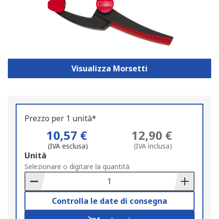
Visualizza Morsetti
Prezzo per 1 unità*
10,57 €
12,90 €
(IVA esclusa)
(IVA inclusa)
Add
Unità
to
Selezionare o digitare la quantità
Basket
Controlla le date di consegna