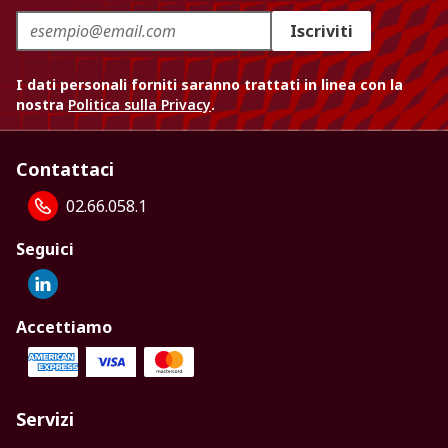
Iscriviti
I dati personali forniti saranno trattati in linea con la
nostra
Politica sulla Privacy
.
Contattaci
02.66.058.1
Seguici
Accettiamo
Servizi