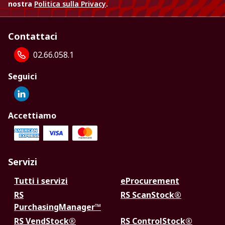
nostra
Politica sulla Privacy
.
Contattaci
02.66.058.1
Seguici
Accettiamo
Servizi
Tutti i servizi
eProcurement
RS
RS ScanStock®
PurchasingManager™
RS VendStock®
RS ControlStock®