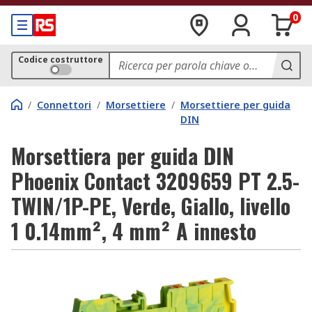
0
Codice costruttore
/
Connettori
/
Morsettiere
/
Morsettiere per guida
DIN
Morsettiera per guida DIN
Phoenix Contact 3209659 PT 2.5-
TWIN/1P-PE, Verde, Giallo, livello
1 0.14mm², 4 mm² A innesto