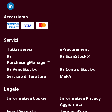
Accettiamo
Servizi
Tutti i servizi
eProcurement
RS
RS ScanStock®
PurchasingManager™
RS VendStock®
RS ControlStock®
Servizio di taratura
MePA
Legale
Informativa Cookie
Informativa Privacy -
Aggiornata
Email Security
Termini d'uso