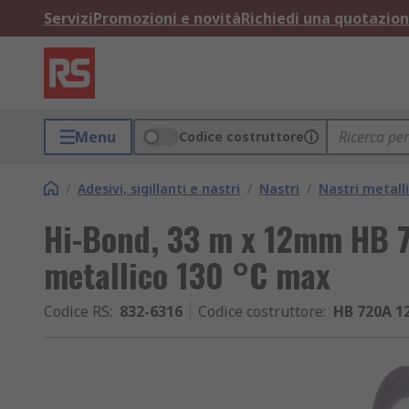
Servizi
Promozioni e novità
Richiedi una quotazio
Menu
Codice costruttore
/
Adesivi, sigillanti e nastri
/
Nastri
/
Nastri metalli
Hi-Bond, 33 m x 12mm HB 7
metallico 130 °C max
Codice RS
:
832-6316
Codice costruttore
:
HB 720A 