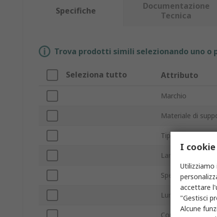
Documentazione
Specifiche
Tecnica
Trova prodotti simili selezionando uno o p
Seleziona tutto
Attributo
Marchio
Materiale di supp
Tipo prodotto
I cookie
Larghezza
Utilizziamo 
Spessore
personalizza
accettare l
Lunghezza
"Gestisci pr
Alcune funzi
Conducibilità