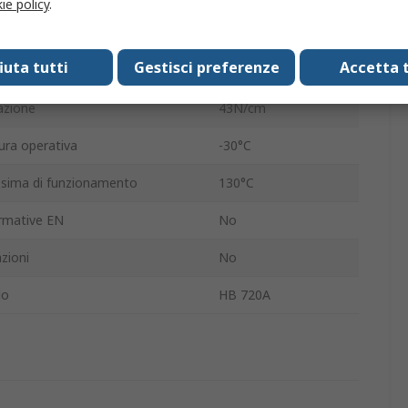
ie policy
.
2.7N/cm
fiuta tutti
Gestisci preferenze
Accetta t
Acrilico
razione
43N/cm
ra operativa
-30°C
sima di funzionamento
130°C
rmative EN
No
zioni
No
lo
HB 720A