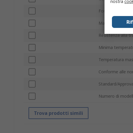
nostra
cook
Forza di adesione
Ri
Materiale adesivo
Resistenza alla t
Minima temperatu
Temperatura mas
Conforme alle no
Standard/Approva
Numero di model
Trova prodotti simili