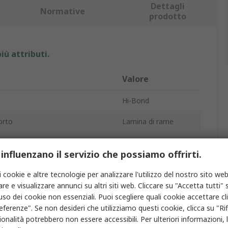
Dettagli
Normative
prodotto
iù attributi.
Valore
Hi-Bond
orto
Lamina di rame
Nastro metallico
 influenzano il servizio che possiamo offrirti.
12mm
i cookie e altre tecnologie per analizzare l'utilizzo del nostro sito web
0.07mm
re e visualizzare annunci su altri siti web. Cliccare su "Accetta tutti" s
'uso dei cookie non essenziali. Puoi scegliere quali cookie accettare c
33m
eferenze". Se non desideri che utilizziamo questi cookie, clicca su "Rifi
onalità potrebbero non essere accessibili. Per ulteriori informazioni, l
Conduttivo