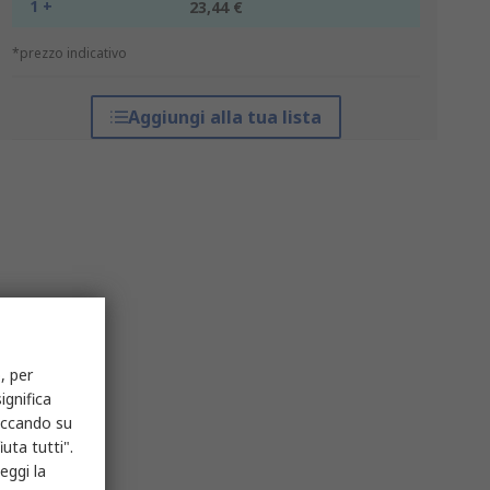
1 +
23,44 €
*prezzo indicativo
Aggiungi alla tua lista
, per
ignifica
liccando su
uta tutti".
eggi la