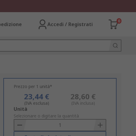
0
pedizione
Accedi / Registrati
Prezzo per 1 unità*
23,44 €
28,60 €
(IVA esclusa)
(IVA inclusa)
Add
Unità
to
Selezionare o digitare la quantità
Basket