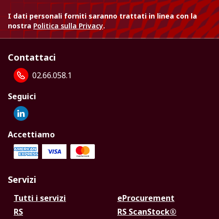
I dati personali forniti saranno trattati in linea con la
nostra
Politica sulla Privacy
.
Contattaci
02.66.058.1
Seguici
Accettiamo
Servizi
Tutti i servizi
eProcurement
RS
RS ScanStock®