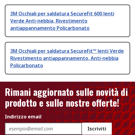
3M Occhiali per saldatura SecureFit 600 lenti
Verde Anti-nebbia, Rivestimento
antiappannamento Policarbonato
3M Occhiali per saldatura SecureFit™ lenti Verde
Rivestimento antiappannamento, Anti-nebbia
Policarbonato
Rimani aggiornato sulle novità di
prodotto e sulle nostre offerte!
Indirizzo email
Iscriviti