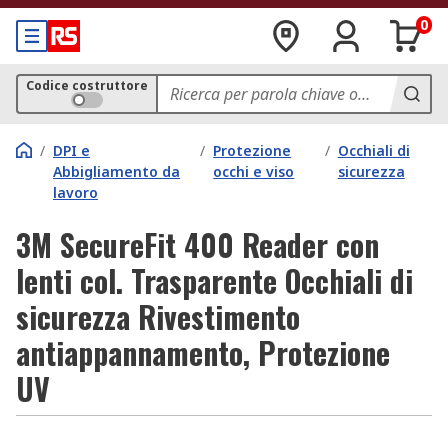
0
Codice costruttore
/
DPI e
/
Protezione
/
Occhiali di
Abbigliamento da
occhi e viso
sicurezza
lavoro
3M SecureFit 400 Reader con
lenti col. Trasparente Occhiali di
sicurezza Rivestimento
antiappannamento, Protezione
UV