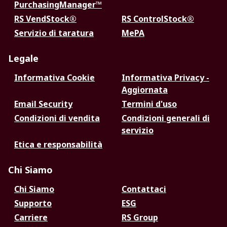
PurchasingManager™
RS VendStock®
RS ControlStock®
Servizio di taratura
MePA
Legale
Informativa Cookie
Informativa Privacy -
Aggiornata
Email Security
Termini d'uso
Condizioni di vendita
Condizioni generali di
servizio
Etica e responsabilità
Chi Siamo
Chi Siamo
Contattaci
Supporto
ESG
Carriere
RS Group