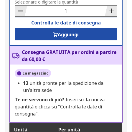
to
Selezionare o digitare la quantità
Basket
Controlla le date di consegna
Aggiungi
Consegna GRATUITA per ordini a partire
da 60,00 €
In magazzino
13
unità pronte per la spedizione da
un'altra sede
Te ne servono di più?
Inserisci la nuova
quantità e clicca su "Controlla le date di
consegna".
Unità
Per unità