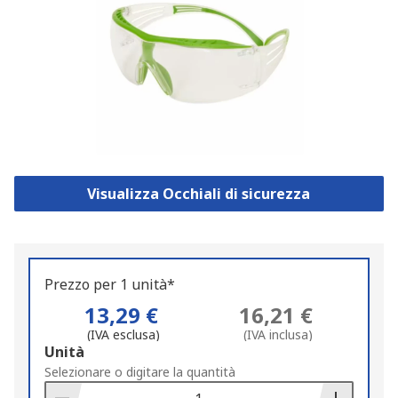
Visualizza Occhiali di sicurezza
Prezzo per 1 unità*
13,29 €
16,21 €
(IVA esclusa)
(IVA inclusa)
Add
Unità
to
Selezionare o digitare la quantità
Basket