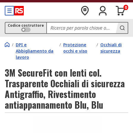
0
Codice costruttore
/
DPI e
/
Protezione
/
Occhiali di
Abbigliamento da
occhi e viso
sicurezza
lavoro
3M SecureFit con lenti col.
Trasparente Occhiali di sicurezza
Antigraffio, Rivestimento
antiappannamento Blu, Blu