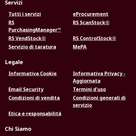
Servizi
Tutti i servizi
eProcurement
RS
RS ScanStock®
PurchasingManager™
RS VendStock®
RS ControlStock®
Servizio di taratura
MePA
Legale
Informativa Cookie
Informativa Privacy -
Aggiornata
Email Security
Termini d'uso
Condizioni di vendita
Condizioni generali di
servizio
Etica e responsabilità
Chi Siamo