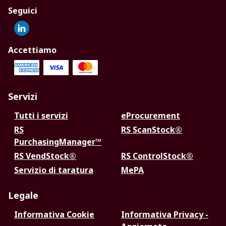
Seguici
Accettiamo
Servizi
Tutti i servizi
eProcurement
RS
RS ScanStock®
PurchasingManager™
RS VendStock®
RS ControlStock®
Servizio di taratura
MePA
Legale
Informativa Cookie
Informativa Privacy -