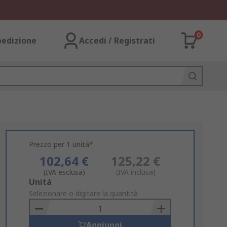
0
pedizione
Accedi / Registrati
Prezzo per 1 unità*
102,64 €
125,22 €
(IVA esclusa)
(IVA inclusa)
Add
Unità
to
Selezionare o digitare la quantità
Basket
Aggiungi