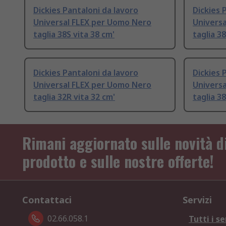
Dickies Pantaloni da lavoro
Dickies 
Universal FLEX per Uomo Nero
Univers
taglia 38S vita 38 cm'
taglia 3
Dickies Pantaloni da lavoro
Dickies 
Universal FLEX per Uomo Nero
Universa
taglia 32R vita 32 cm'
taglia 3
Rimani aggiornato sulle novità d
prodotto e sulle nostre offerte!
Contattaci
Servizi
02.66.058.1
Tutti i se