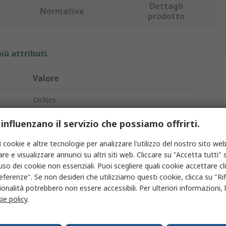
Dettagli
Normative
prodotto
iù attributi.
Valore
Dickies
Pantaloni da lavoro
 influenzano il servizio che possiamo offrirti.
Uomo
i cookie e altre tecnologie per analizzare l'utilizzo del nostro sito web
re e visualizzare annunci su altri siti web. Cliccare su "Accetta tutti" s
Nero
'uso dei cookie non essenziali. Puoi scegliere quali cookie accettare c
eferenze". Se non desideri che utilizziamo questi cookie, clicca su "Rifi
5
onalità potrebbero non essere accessibili. Per ulteriori informazioni, l
ie policy
.
38 cm
38 cm