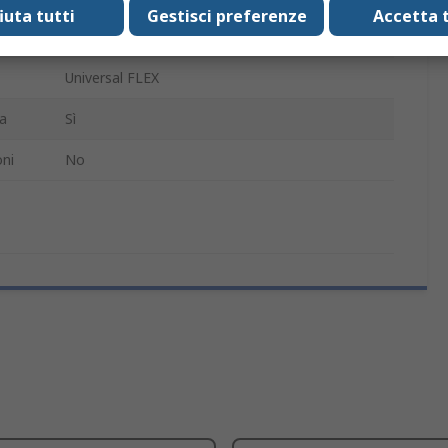
fiuta tutti
Gestisci preferenze
Accetta t
2% elastan, 38% poliestere, 60% di cotone
Universal FLEX
ra
Sì
ni
No