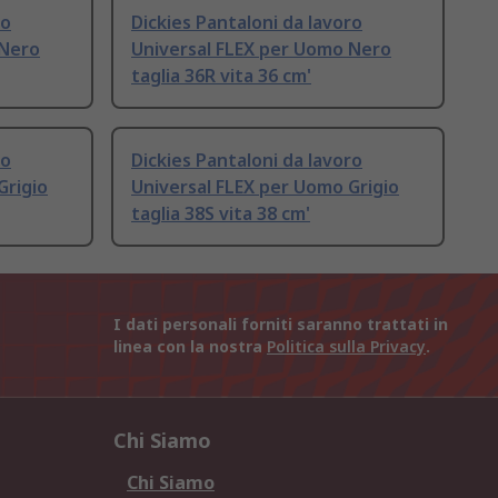
ro
Dickies Pantaloni da lavoro
 Nero
Universal FLEX per Uomo Nero
taglia 36R vita 36 cm'
ro
Dickies Pantaloni da lavoro
Grigio
Universal FLEX per Uomo Grigio
taglia 38S vita 38 cm'
I dati personali forniti saranno trattati in
linea con la nostra
Politica sulla Privacy
.
Chi Siamo
Chi Siamo