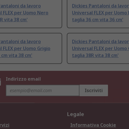
Pantaloni da lavoro
Dickies Pantaloni da lavo
al FLEX per Uomo Nero
Universal FLEX per Uomo
8R vita 38 cm'
taglia 36 cm vita 36 cm'
Pantaloni da lavoro
Dickies Pantaloni da lavo
l FLEX per Uomo Grigio
Universal FLEX per Uomo 
8 cm vita 38 cm'
taglia 38R vita 38 cm'
i
Indirizzo email
Iscriviti
Legale
rvizi
Informativa Cookie