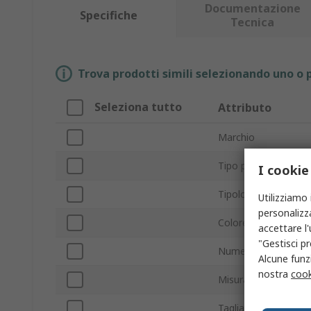
Documentazione
Specifiche
Tecnica
Trova prodotti simili selezionando uno o p
Seleziona tutto
Attributo
Marchio
Tipo prodotto
I cookie
Tipologia
Utilizziamo 
personalizza
Colore
accettare l
"Gestisci pr
Numero tasche
Alcune funzi
nostra
cook
Misura vita
Taglia