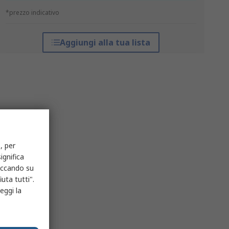
*prezzo indicativo
Aggiungi alla tua lista
, per
ignifica
liccando su
uta tutti".
eggi la