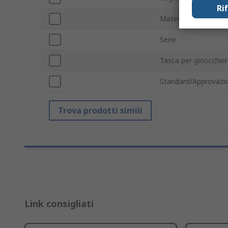
Ri
Materiale
Serie
Tasca per ginocchie
Standard/Approvazio
Trova prodotti simili
Link consigliati