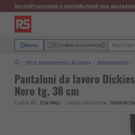
Servizi
Promozioni e novità
Richiedi una quotazio
Menu
Codice costruttore
/
DPI e Abbigliamento da lavoro
/
Abbigliamento
/
Pantaloni da lavoro Dickie
Nero tg. 38 cm
Codice RS
:
254-9862
Codice costruttore
:
DK0A4XSW