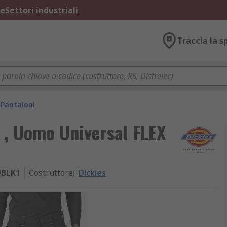
ne
Settori industriali
Traccia la s
Pantaloni
s , Uomo Universal FLEX
BLK1
Costruttore
:
Dickies