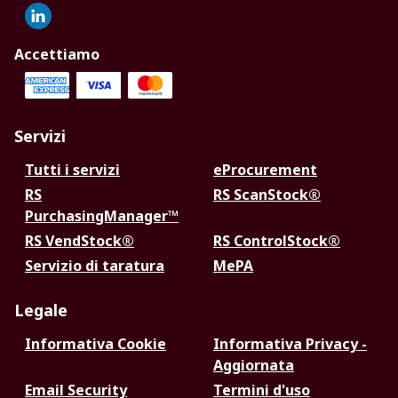
Accettiamo
Servizi
Tutti i servizi
eProcurement
RS
RS ScanStock®
PurchasingManager™
RS VendStock®
RS ControlStock®
Servizio di taratura
MePA
Legale
Informativa Cookie
Informativa Privacy -
Aggiornata
Email Security
Termini d'uso