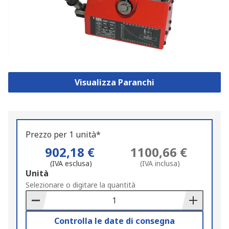
Visualizza Paranchi
Prezzo per 1 unità*
902,18 €
1100,66 €
(IVA esclusa)
(IVA inclusa)
Add
Unità
to
Selezionare o digitare la quantità
Basket
Controlla le date di consegna