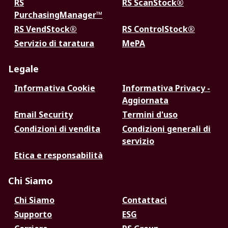
RS
RS ScanStock®
PurchasingManager™
RS VendStock®
RS ControlStock®
Servizio di taratura
MePA
Legale
Informativa Cookie
Informativa Privacy -
Aggiornata
Email Security
Termini d'uso
Condizioni di vendita
Condizioni generali di
servizio
Etica e responsabilità
Chi Siamo
Chi Siamo
Contattaci
Supporto
ESG