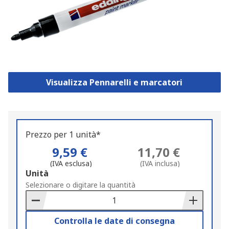
Visualizza Pennarelli e marcatori
Prezzo per 1 unità*
9,59 €
11,70 €
(IVA esclusa)
(IVA inclusa)
Add
Unità
to
Selezionare o digitare la quantità
Basket
Controlla le date di consegna