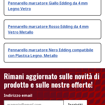
Pennarello marcatore Giallo Edding da 4 mm
Legno Vetro
Pennarello marcatore Rosso Edding da 4 mm
Vetro Metallo
Pennarello marcatore Nero Edding compatibile
con Plastica Legno, Metallo
Rimani aggiornato sulle novità di
prodotto e sulle nostre offerte!
Indirizzo email
Iscriviti