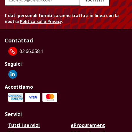
I dati personali forniti saranno trattati in linea con la
nostra
Politica sulla Privacy
.
Contattaci
02.66.058.1
Seguici
Accettiamo
Servizi
Tutti i servizi
eProcurement