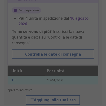
In magazzino
Più
4
unità in spedizione dal
10 agosto
2026
Te ne servono di più?
Inserisci la nuova
quantità e clicca su "Controlla le date di
consegna".
Controlla le date di consegna
Unità
Per unità
1 +
1.461,96 €
*prezzo indicativo
Aggiungi alla tua lista