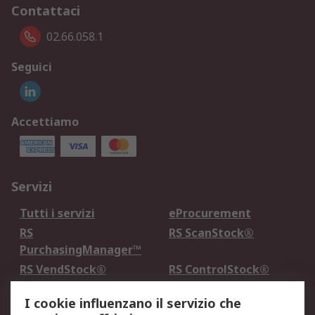
Contattaci
02.66.058.1
Seguici
Accettiamo
Servizi
Tutti i servizi
eProcurement
RS
RS ScanStock®
PurchasingManager™
RS VendStock®
RS ControlStock®
Servizio di taratura
MePA
I cookie influenzano il servizio che