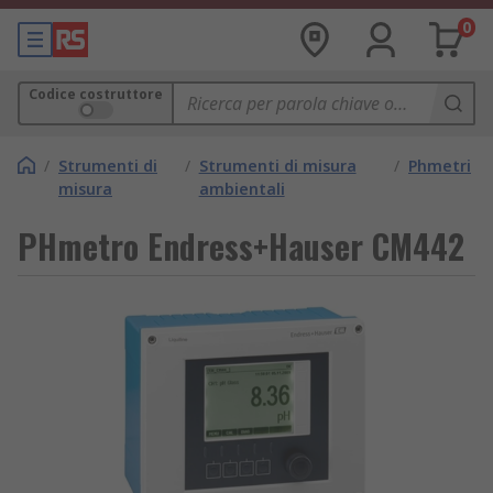
0
Codice costruttore
/
Strumenti di
/
Strumenti di misura
/
Phmetri
misura
ambientali
PHmetro Endress+Hauser CM442