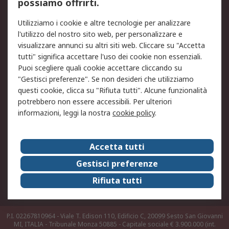
possiamo offrirti.
Legale
Utilizziamo i cookie e altre tecnologie per analizzare
Informativa Cookie
Informativa Privacy -
l'utilizzo del nostro sito web, per personalizzare e
Aggiornata
visualizzare annunci su altri siti web. Cliccare su "Accetta
Email Security
Termini d'uso
tutti" significa accettare l'uso dei cookie non essenziali.
Condizioni di vendita
Condizioni generali di
Puoi scegliere quali cookie accettare cliccando su
servizio
"Gestisci preferenze". Se non desideri che utilizziamo
questi cookie, clicca su "Rifiuta tutti". Alcune funzionalità
Etica e responsabilità
potrebbero non essere accessibili. Per ulteriori
informazioni, leggi la nostra
cookie policy
.
Chi Siamo
Chi Siamo
Contattaci
Accetta tutti
Supporto
ESG
Gestisci preferenze
Carriere
RS Group
Rifiuta tutti
Press Centre
Discovery: il Blog di RS
P.I. 02267810964 - Viale T. Edison 110, Edificio C, 20099 Sesto San Giovanni
MI, ITALIA - Tribunale Monza 50885 - Capitale sociale € 3.900.000 (int.