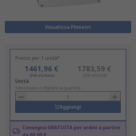
Visualizza Phmetri
Prezzo per 1 unità*
1461,96 €
1783,59 €
(IVA esclusa)
(IVA inclusa)
Add
Unità
to
Selezionare o digitare la quantità
Basket
Aggiungi
Consegna GRATUITA per ordini a partire
da 60,00 €