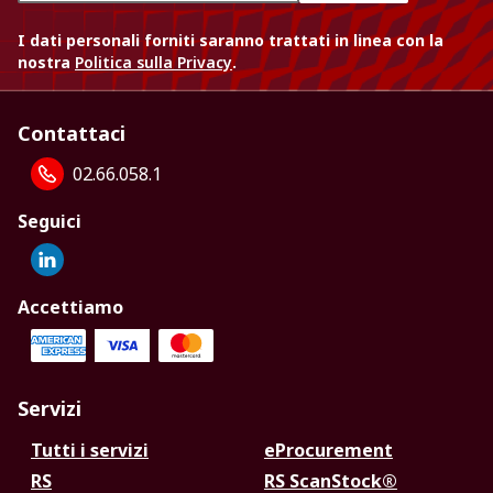
I dati personali forniti saranno trattati in linea con la
nostra
Politica sulla Privacy
.
Contattaci
02.66.058.1
Seguici
Accettiamo
Servizi
Tutti i servizi
eProcurement
RS
RS ScanStock®