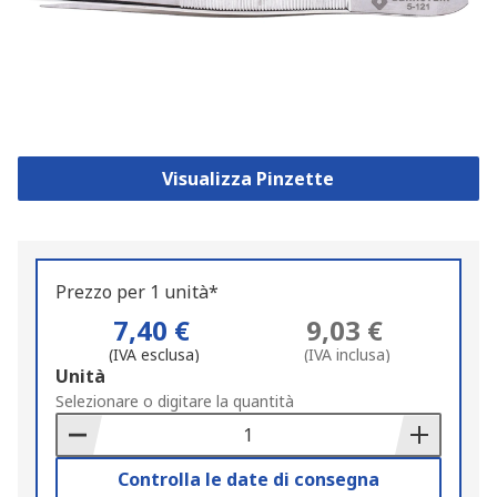
Visualizza Pinzette
Prezzo per 1 unità*
7,40 €
9,03 €
(IVA esclusa)
(IVA inclusa)
Add
Unità
to
Selezionare o digitare la quantità
Basket
Controlla le date di consegna