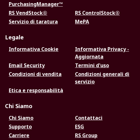
PurchasingManager™
RS VendStock®
RS ControlStock®
Servizio di taratura
MePA
Legale
Informativa Cookie
Informativa Privacy -
Aggiornata
Email Security
Termini d'uso
Condizioni di vendita
Condizioni generali di
servizio
Etica e responsabilità
Chi Siamo
Chi Siamo
Contattaci
Supporto
ESG
Carriere
RS Group