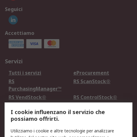
Seguici
Accettiamo
Servizi
Tutti i servizi
eProcurement
RS
RS ScanStock®
PurchasingManager™
RS VendStock®
RS ControlStock®
Servizio di taratura
MePA
I cookie influenzano il servizio che
possiamo offrirti.
Legale
Utilizziamo i cookie e altre tecnologie per analizzare
Informativa Cookie
Informativa Privacy -