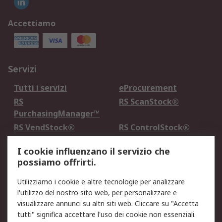
Accettiamo
Servizi
Tutti i servizi
eProcurement
RS
RS ScanStock®
PurchasingManager™
RS VendStock®
RS ControlStock®
Servizio di taratura
MePA
I cookie influenzano il servizio che
possiamo offrirti.
Legale
Utilizziamo i cookie e altre tecnologie per analizzare
Informativa Cookie
Informativa Privacy -
l'utilizzo del nostro sito web, per personalizzare e
Aggiornata
visualizzare annunci su altri siti web. Cliccare su "Accetta
Email Security
Termini d'uso
tutti" significa accettare l'uso dei cookie non essenziali.