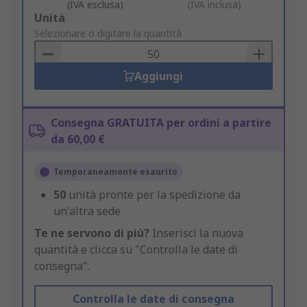
(IVA esclusa)
(IVA inclusa)
Add
Unità
to
Selezionare o digitare la quantità
Basket
Aggiungi
Consegna GRATUITA per ordini a partire
da 60,00 €
Temporaneamente esaurito
50
unità pronte per la spedizione da
un'altra sede
Te ne servono di più?
Inserisci la nuova
quantità e clicca su "Controlla le date di
consegna".
Controlla le date di consegna