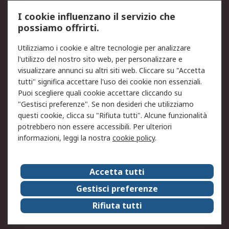
Servizio di taratura
MePA
I cookie influenzano il servizio che
possiamo offrirti.
Legale
Utilizziamo i cookie e altre tecnologie per analizzare
Informativa Cookie
Informativa Privacy -
l'utilizzo del nostro sito web, per personalizzare e
Aggiornata
visualizzare annunci su altri siti web. Cliccare su "Accetta
Email Security
Termini d'uso
tutti" significa accettare l'uso dei cookie non essenziali.
Condizioni di vendita
Condizioni generali di
Puoi scegliere quali cookie accettare cliccando su
servizio
"Gestisci preferenze". Se non desideri che utilizziamo
questi cookie, clicca su "Rifiuta tutti". Alcune funzionalità
Etica e responsabilità
potrebbero non essere accessibili. Per ulteriori
informazioni, leggi la nostra
cookie policy
.
Chi Siamo
Chi Siamo
Contattaci
Accetta tutti
Supporto
ESG
Gestisci preferenze
Carriere
RS Group
Rifiuta tutti
Press Centre
Discovery: il Blog di RS