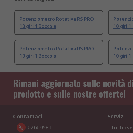
Potenziometro Rotativa RS PRO
Potenzi
10 giri 1 Boccola
10 giri 1
Potenziometro Rotativa RS PRO
Potenzi
10 giri 1 Boccola
10 giri 1
Rimani aggiornato sulle novità d
prodotto e sulle nostre offerte!
Contattaci
Servizi
02.66.058.1
Tutti i se