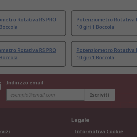
ometro Rotativa RS PRO
Potenziometro Rotativa
 Boccola
10 giri 1 Boccola
ometro Rotativa RS PRO
Potenziometro Rotativa
 Boccola
10 giri 1 Boccola
i
Indirizzo email
Iscriviti
Legale
rvizi
Informativa Cookie