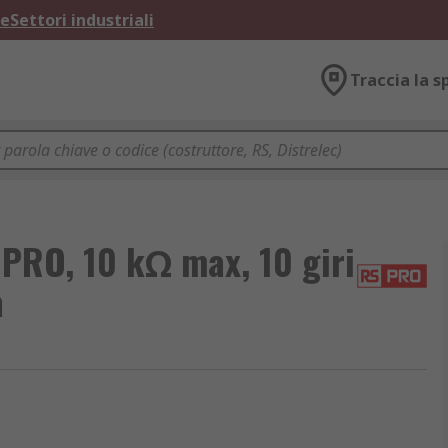
ne
Settori industriali
Traccia la s
 PRO, 10 kΩ max, 10 giri
a