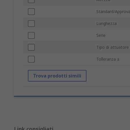
Standard/Approva
Lunghezza
Serie
Tipo di attuatore
Tolleranza ±
Trova prodotti simili
Link consigliati