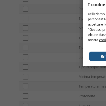
I cookie
Potenza nominal
Utilizziamo 
Tipo di resistenza
personalizza
accettare l
Materiale dell'el
"Gestisci pr
Alcune funzi
Tipo montaggio
nostra
cook
Tipo di terminazi
Ri
Lunghezza albero
Tipo di regolazio
Minima temperatu
Temperatura mas
Profondità
Altezza