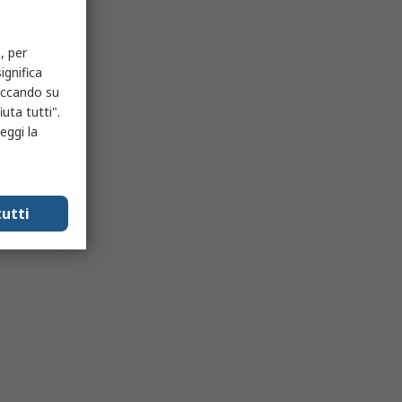
, per
ignifica
liccando su
uta tutti".
eggi la
utti