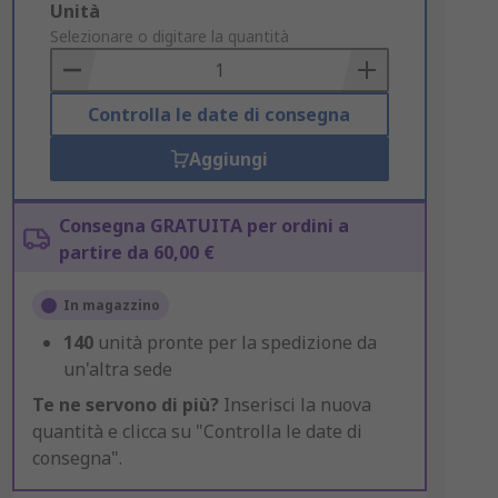
Add
Unità
to
Selezionare o digitare la quantità
Basket
Controlla le date di consegna
Aggiungi
Consegna GRATUITA per ordini a
partire da 60,00 €
In magazzino
140
unità pronte per la spedizione da
un'altra sede
Te ne servono di più?
Inserisci la nuova
quantità e clicca su "Controlla le date di
consegna".