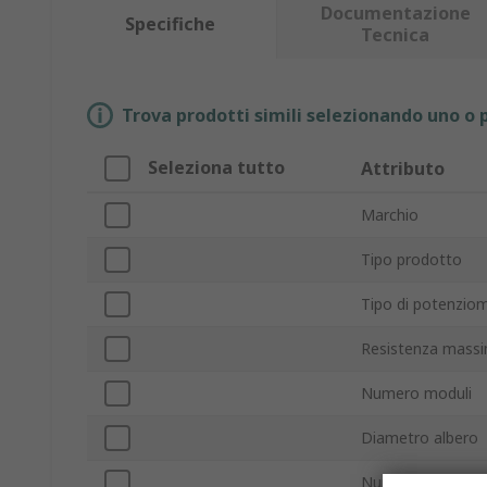
Documentazione
Specifiche
Tecnica
Trova prodotti simili selezionando uno o p
Seleziona tutto
Attributo
Marchio
Tipo prodotto
Tipo di potenzio
Resistenza mass
Numero moduli
Diametro albero
Numero avvolgim