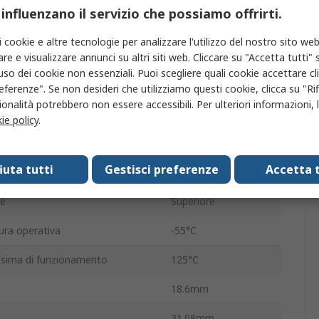
 influenzano il servizio che possiamo offrirti.
e
2W
i cookie e altre tecnologie per analizzare l'utilizzo del nostro sito web
Lineare
re e visualizzare annunci su altri siti web. Cliccare su "Accetta tutti" s
'uso dei cookie non essenziali. Puoi scegliere quali cookie accettare c
emento
A filo avvolto
eferenze". Se non desideri che utilizziamo questi cookie, clicca su "Rifi
onalità potrebbero non essere accessibili. Per ulteriori informazioni, l
Boccola
ie policy
.
one
Placcato saldato
fiuta tutti
Gestisci preferenze
Accetta t
20.6mm
ne
Superiore
ra operativa
-55°C
sima di funzionamento
125°C
18.6mm
31.08mm