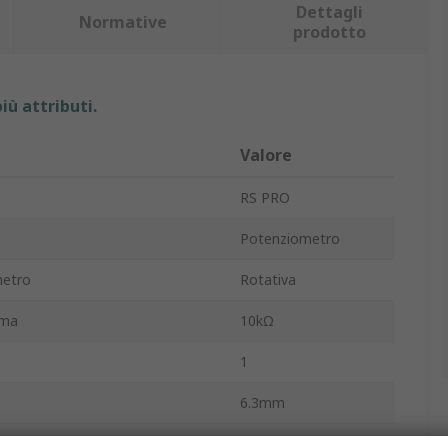
Dettagli
Normative
prodotto
iù attributi.
Valore
RS PRO
Potenziometro
metro
Rotativa
ima
10kΩ
1
6.3mm
enti
10