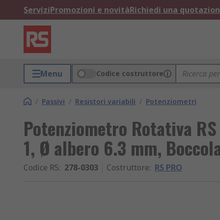
Servizi
Promozioni e novità
Richiedi una quotazio
Menu
Codice costruttore
/
Passivi
/
Resistori variabili
/
Potenziometri
Potenziometro Rotativa RS
1, Ø albero 6.3 mm, Boccol
Codice RS
:
278-0303
Costruttore
:
RS PRO